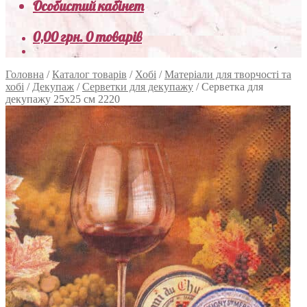
Особистий кабінет
0,00
грн.
0 товарів
Головна
/
Каталог товарів
/
Хобі
/
Матеріали для творчості та
хобі
/
Декупаж
/
Серветки для декупажу
/
Серветка для
декупажу 25х25 см 2220