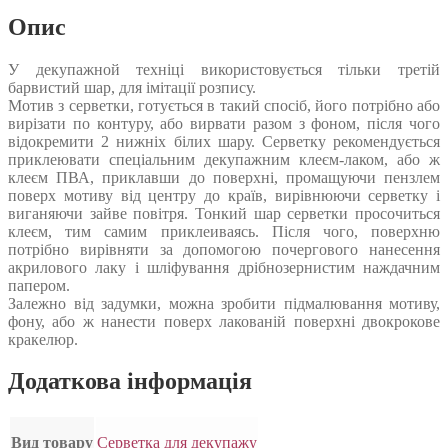
Опис
У декупажной техніці використовується тільки третій
барвистий шар, для імітації розпису.
Мотив з серветки, готується в такий спосіб, його потрібно або
вирізати по контуру, або вирвати разом з фоном, після чого
відокремити 2 нижніх білих шару. Серветку рекомендується
приклеювати спеціальним декупажним клеєм-лаком, або ж
клеєм ПВА, приклавши до поверхні, промащуючи пензлем
поверх мотиву від центру до країв, вирівнюючи серветку і
виганяючи зайве повітря. Тонкий шар серветки просочиться
клеєм, тим самим приклеиваясь. Після чого, поверхню
потрібно вирівняти за допомогою почергового нанесення
акрилового лаку і шліфування дрібнозернистим наждачним
папером.
Залежно від задумки, можна зробити підмалювання мотиву,
фону, або ж нанести поверх лакованій поверхні двокрокове
кракелюр.
Додаткова інформація
Вид товару
Серветка для декупажу