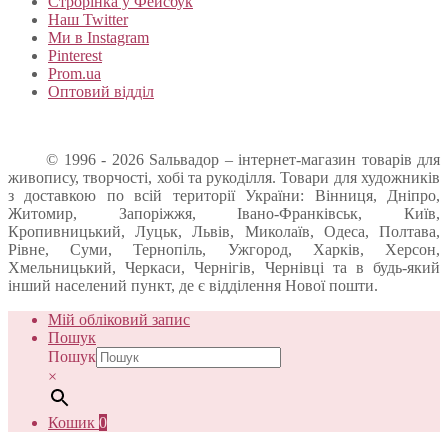
Строрінка у Фейсбук
Наш Twitter
Ми в Instagram
Pinterest
Prom.ua
Оптовий відділ
© 1996 - 2026 Sальвадор – інтернет-магазин товарів для
живопису, творчості, хобі та рукоділля. Товари для художників
з доставкою по всій території України: Вінниця, Дніпро,
Житомир, Запоріжжя, Івано-Франківськ, Київ,
Кропивницький, Луцьк, Львів, Миколаїв, Одеса, Полтава,
Рівне, Суми, Тернопіль, Ужгород, Харків, Херсон,
Хмельницький, Черкаси, Чернігів, Чернівці та в будь-який
інший населений пункт, де є відділення Нової пошти.
Мій обліковий запис
Пошук
Пошук
×
Кошик
0