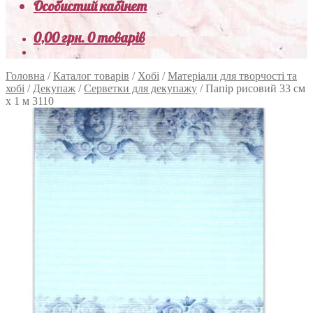
Особистий кабінет
0,00
грн.
0 товарів
Головна
/
Каталог товарів
/
Хобі
/
Матеріали для творчості та
хобі
/
Декупаж
/
Серветки для декупажу
/
Папір рисовий 33 см
х 1 м 3110