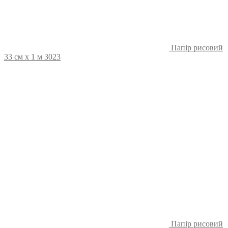
Папір рисовий
33 см х 1 м 3023
Папір рисовий