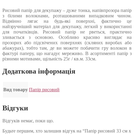
Рисовий папір для декупажу – дуже тонка, напівпрозора папір
з білими волокнами, розташованими випадковим чином.
Відмінно лягає на будь-які поверхні, фактично це
найзручніший матеріал для декупажу, легкий у використанні
для початківців. Рисовий папір не рветься, практично
зливається з основою. Особливо красиво виглядає на
прозорих або підсвічених поверхнях (скляних виробах або
абажурах), тобто там, де ви можете побачити гру волокон в
фактурі паперу, що нагадує мереживо. В асортименті папір з
різними мотивами, щільність 25г / кв.м. 33см.
Додаткова інформація
Вид товару
Папір рисовий
Відгуки
Відгуків немає, поки що.
Будьте першим, хто залишив відгук на “Папір рисовий 33 см х