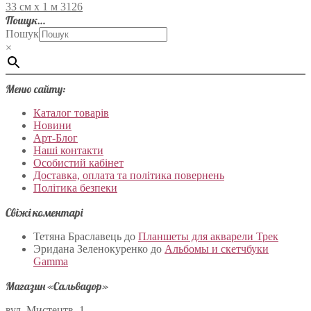
33 см х 1 м 3126
Пошук…
Пошук
×
Меню сайту:
Каталог товарів
Новини
Арт-Блог
Наші контакти
Особистий кабінет
Доставка, оплата та політика повернень
Політика безпеки
Свіжі коментарі
Тетяна Браславець
до
Планшеты для акварели Трек
Эридана Зеленокуренко
до
Альбомы и скетчбуки
Gamma
Магазин «Сальвадор»
вул. Мистецтв, 1