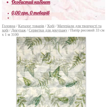
Особистий кабінет
0,00
грн.
0 товарів
Головна
/
Каталог товарів
/
Хобі
/
Матеріали для творчості та
хобі
/
Декупаж
/
Серветки для декупажу
/
Папір рисовий 33 см
х 1 м 3100