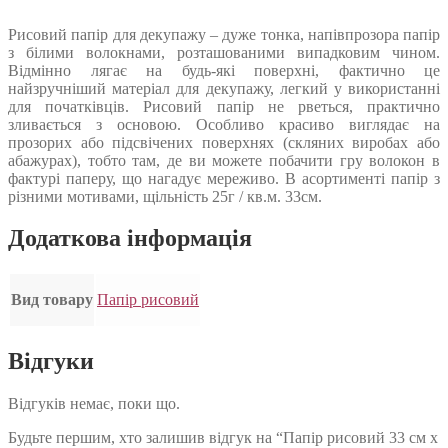
Рисовий папір для декупажу – дуже тонка, напівпрозора папір
з білими волокнами, розташованими випадковим чином.
Відмінно лягає на будь-які поверхні, фактично це
найзручніший матеріал для декупажу, легкий у використанні
для початківців. Рисовий папір не рветься, практично
зливається з основою. Особливо красиво виглядає на
прозорих або підсвічених поверхнях (скляних виробах або
абажурах), тобто там, де ви можете побачити гру волокон в
фактурі паперу, що нагадує мереживо. В асортименті папір з
різними мотивами, щільність 25г / кв.м. 33см.
Додаткова інформація
Вид товару
Папір рисовий
Відгуки
Відгуків немає, поки що.
Будьте першим, хто залишив відгук на “Папір рисовий 33 см х