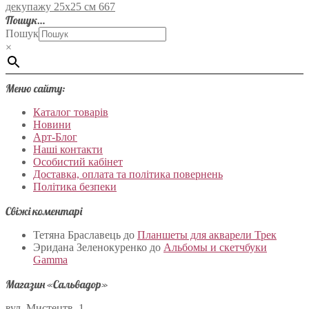
декупажу 25х25 см 667
Пошук…
Пошук
×
Меню сайту:
Каталог товарів
Новини
Арт-Блог
Наші контакти
Особистий кабінет
Доставка, оплата та політика повернень
Політика безпеки
Свіжі коментарі
Тетяна Браславець
до
Планшеты для акварели Трек
Эридана Зеленокуренко
до
Альбомы и скетчбуки
Gamma
Магазин «Сальвадор»
вул. Мистецтв, 1