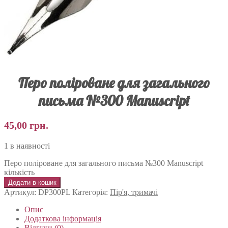
Перо поліроване для загального
письма №300 Manuscript
45,00
грн.
1 в наявності
Перо поліроване для загального письма №300 Manuscript
кількість
Додати в кошик
Артикул:
DP300PL
Категорія:
Пір'я, тримачі
Опис
Додаткова інформація
Відгуки (0)