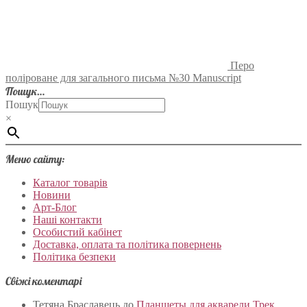
Перо
поліроване для загального письма №30 Manuscript
Пошук…
Пошук
×
Меню сайту:
Каталог товарів
Новини
Арт-Блог
Наші контакти
Особистий кабінет
Доставка, оплата та політика повернень
Політика безпеки
Свіжі коментарі
Тетяна Браславець
до
Планшеты для акварели Трек