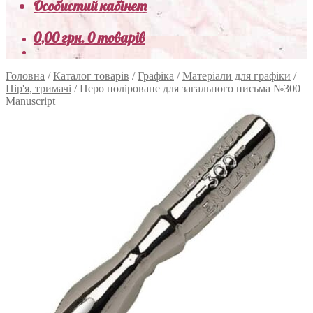
Особистий кабінет
0,00
грн.
0 товарів
Головна
/
Каталог товарів
/
Графіка
/
Матеріали для графіки
/
Пір'я, тримачі
/
Перо поліроване для загального письма №300
Manuscript