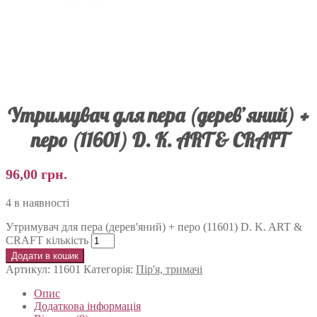
Утримувач для пера (дерев’яний) +
перо (11601) D. K. ART & CRAFT
96,00
грн.
4 в наявності
Утримувач для пера (дерев'яний) + перо (11601) D. K. ART &
CRAFT кількість
Додати в кошик
Артикул:
11601
Категорія:
Пір'я, тримачі
Опис
Додаткова інформація