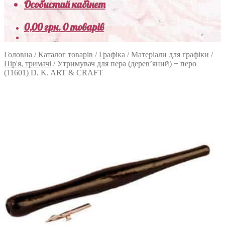
Особистий кабінет
0,00
грн.
0 товарів
Головна
/
Каталог товарів
/
Графіка
/
Матеріали для графіки
/
Пір'я, тримачі
/
Утримувач для пера (дерев’яний) + перо
(11601) D. K. ART & CRAFT