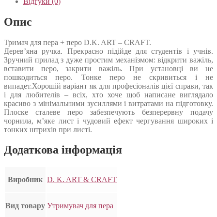
Відгуки (0)
Опис
Тримач для пера + перо D.K. ART – CRAFT.
Дерев’яна ручка. Прекрасно підійде для студентів і учнів.
Зручний прилад з дуже простим механізмом: відкрити важіль,
вставити перо, закрити важіль. При установці ви не
пошкодиться перо. Тонке перо не скривиться і не
випадет.Хорошій варіант як для професіоналів цієї справи, так
і для любителів – всіх, хто хоче щоб написане виглядало
красиво з мінімальними зусиллями і витратами на підготовку.
Плоске сталеве перо забезпечують безперервну подачу
чорнила, м’яке лист і чудовий ефект чергування широких і
тонких штрихів при листі.
Додаткова інформація
Виробник
D. K. ART & CRAFT
Вид товару
Утримувач для пера