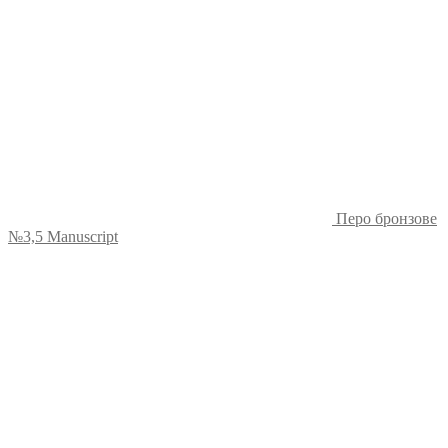
Перо бронзове
№3,5 Manuscript