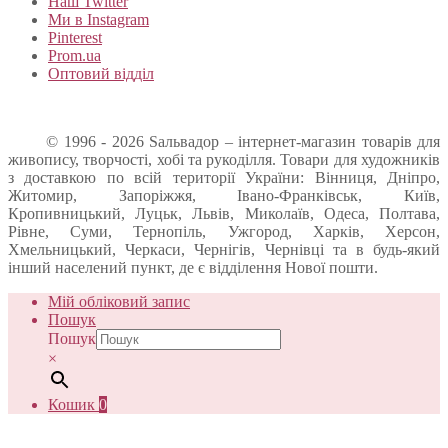
Наш Twitter
Ми в Instagram
Pinterest
Prom.ua
Оптовий відділ
© 1996 - 2026 Sальвадор – інтернет-магазин товарів для
живопису, творчості, хобі та рукоділля. Товари для художників
з доставкою по всій території України: Вінниця, Дніпро,
Житомир, Запоріжжя, Івано-Франківськ, Київ,
Кропивницький, Луцьк, Львів, Миколаїв, Одеса, Полтава,
Рівне, Суми, Тернопіль, Ужгород, Харків, Херсон,
Хмельницький, Черкаси, Чернігів, Чернівці та в будь-який
інший населений пункт, де є відділення Нової пошти.
Мій обліковий запис
Пошук
Пошук
×
Кошик
0