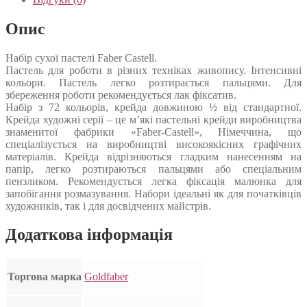
Опис
Набір сухої пастелі Faber Castell.
Пастель для роботи в різних техніках живопису. Інтенсивні
кольори. Пастель легко розтирається пальцями. Для
збереження роботи рекомендується лак фіксатив.
Набір з 72 кольорів, крейда довжиною ½ від стандартної.
Крейда художні серії – це м’які пастельні крейди виробництва
знаменитої фабрики «Faber-Castell», Німеччина, що
спеціалізується на виробництві високоякісних графічних
матеріалів. Крейда відрізняються гладким нанесенням на
папір, легко розтираються пальцями або спеціальним
пензликом. Рекомендується легка фіксація малюнка для
запобігання розмазування. Набори ідеальні як для початківців
художників, так і для досвідчених майстрів.
Додаткова інформація
Торгова марка
Goldfaber