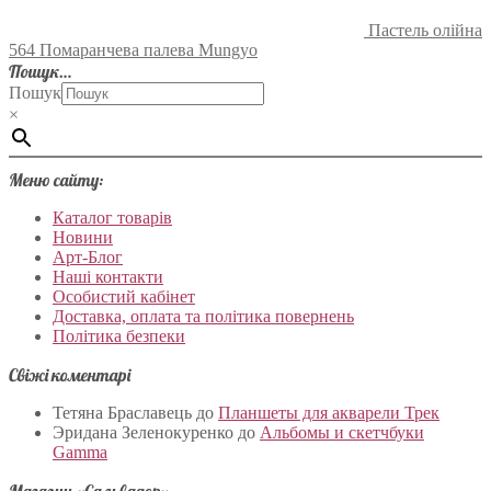
Пастель олійна
564 Помаранчева палева Mungyo
Пошук…
Пошук
×
Меню сайту:
Каталог товарів
Новини
Арт-Блог
Наші контакти
Особистий кабінет
Доставка, оплата та політика повернень
Політика безпеки
Свіжі коментарі
Тетяна Браславець
до
Планшеты для акварели Трек
Эридана Зеленокуренко
до
Альбомы и скетчбуки
Gamma