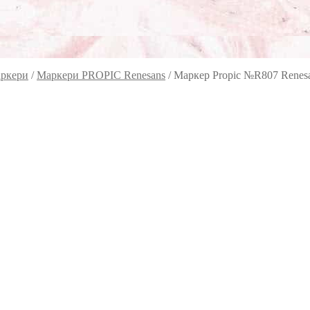
ркери
/
Маркери PROPIC Renesans
/
Маркер Propic №R807 Renes