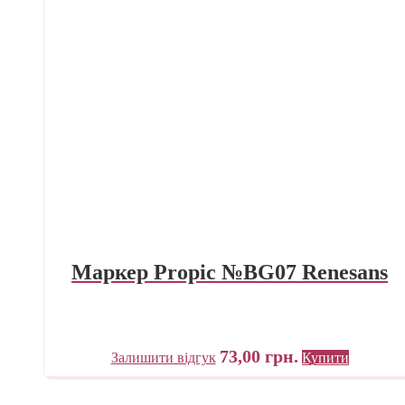
Маркер Propic №BG07 Renesans
73,00
грн.
Залишити відгук
Купити