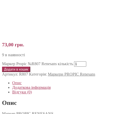
73,00
грн.
9 в наявності
Маркер Propic №R807 Renesans кількість
Додати в кошик
Артикул:
R807
Категорія:
Маркери PROPIC Renesans
Опис
Додаткова інформація
Відгуки (0)
Опис
Маркер PROPIC RENESANS.