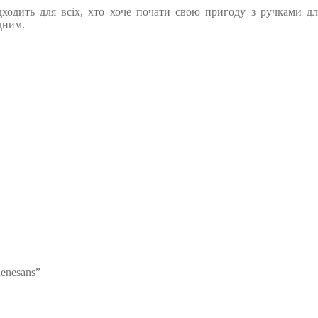
дходить для всіх, хто хоче почати свою пригоду з ручками для
дним.
enesans”