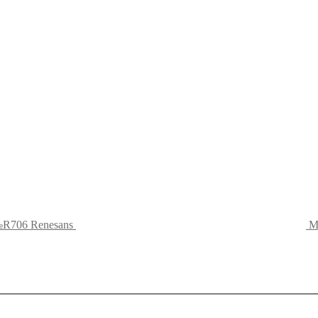
№R706 Renesans
М