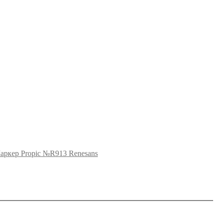
аркер Propic №R913 Renesans