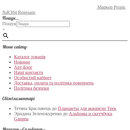
Маркер Propic
№R304 Renesans
Пошук…
Пошук
×
Меню сайту:
Каталог товарів
Новини
Арт-Блог
Наші контакти
Особистий кабінет
Доставка, оплата та політика повернень
Політика безпеки
Свіжі коментарі
Тетяна Браславець
до
Планшеты для акварели Трек
Эридана Зеленокуренко
до
Альбомы и скетчбуки
Gamma
Магазин «Сальвадор»