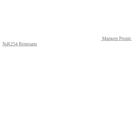
Маркер Propic
№R254 Renesans