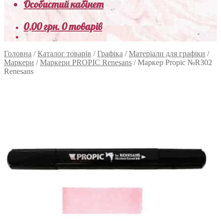
Особистий кабінет
0,00
грн.
0 товарів
Головна
/
Каталог товарів
/
Графіка
/
Матеріали для графіки
/
Маркери
/
Маркери PROPIC Renesans
/
Маркер Propic №R302
Renesans