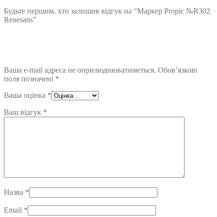
Будьте першим, хто залишив відгук на “Маркер Propic №R302
Renesans”
Ваша e-mail адреса не оприлюднюватиметься.
Обов’язкові
поля позначені
*
Ваша оцінка
*
Ваш відгук
*
Назва
*
Email
*