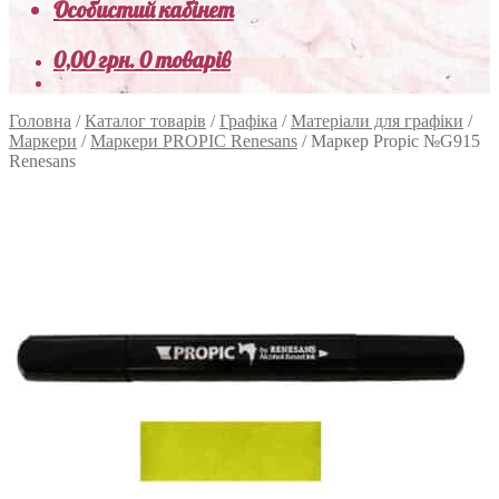
Особистий кабінет
0,00
грн.
0 товарів
Головна
/
Каталог товарів
/
Графіка
/
Матеріали для графіки
/
Маркери
/
Маркери PROPIC Renesans
/
Маркер Propic №G915
Renesans