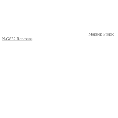
Маркер Propic
№G832 Renesans