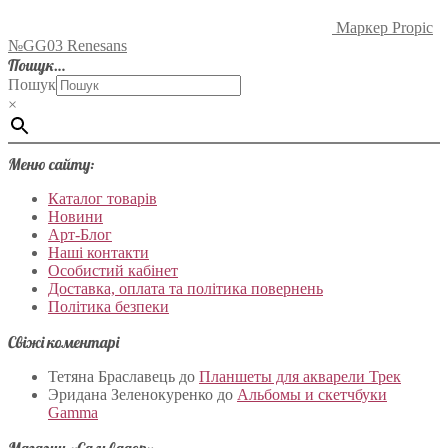
Маркер Propic
№GG03 Renesans
Пошук…
Пошук
×
Меню сайту:
Каталог товарів
Новини
Арт-Блог
Наші контакти
Особистий кабінет
Доставка, оплата та політика повернень
Політика безпеки
Свіжі коментарі
Тетяна Браславець
до
Планшеты для акварели Трек
Эридана Зеленокуренко
до
Альбомы и скетчбуки
Gamma