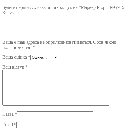
Будьте першим, хто залишив відгук на “Маркер Propic №G915
Renesans”
Ваша e-mail адреса не оприлюднюватиметься.
Обов’язкові
поля позначені
*
Ваша оцінка
*
Ваш відгук
*
Назва
*
Email
*