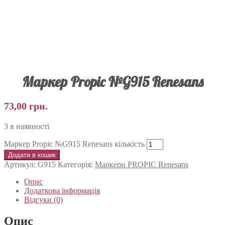
Маркер Propic №G915 Renesans
73,00
грн.
3 в наявності
Маркер Propic №G915 Renesans кількість
Додати в кошик
Артикул:
G915
Категорія:
Маркери PROPIC Renesans
Опис
Додаткова інформація
Відгуки (0)
Опис