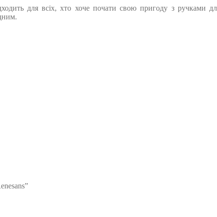
дходить для всіх, хто хоче почати свою пригоду з ручками для
дним.
enesans”