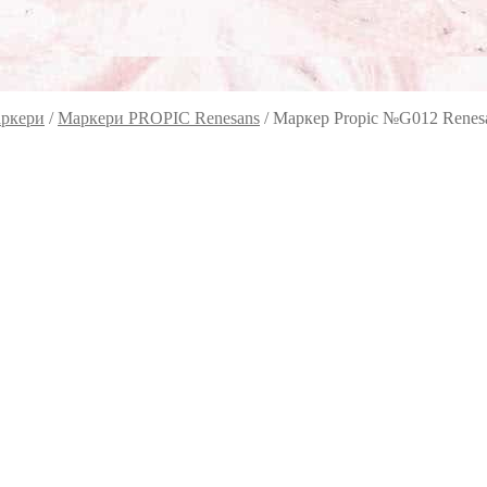
ркери
/
Маркери PROPIC Renesans
/
Маркер Propic №G012 Renes