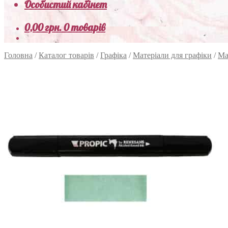
Особистий кабінет
0,00
грн.
0 товарів
Головна
/
Каталог товарів
/
Графіка
/
Матеріали для графіки
/
Ма