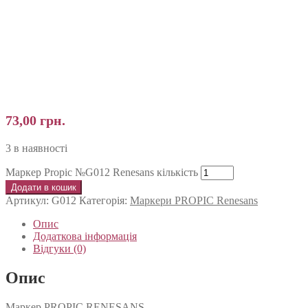
73,00
грн.
3 в наявності
Маркер Propic №G012 Renesans кількість
Додати в кошик
Артикул:
G012
Категорія:
Маркери PROPIC Renesans
Опис
Додаткова інформація
Відгуки (0)
Опис
Маркер PROPIC RENESANS.