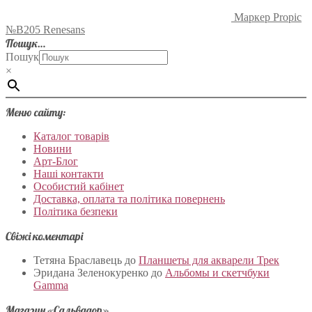
Маркер Propic
№B205 Renesans
Пошук…
Пошук
×
Меню сайту:
Каталог товарів
Новини
Арт-Блог
Наші контакти
Особистий кабінет
Доставка, оплата та політика повернень
Політика безпеки
Свіжі коментарі
Тетяна Браславець
до
Планшеты для акварели Трек
Эридана Зеленокуренко
до
Альбомы и скетчбуки
Gamma
Магазин «Сальвадор»