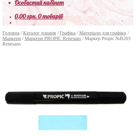
Особистий кабінет
0,00
грн.
0 товарів
Головна
/
Каталог товарів
/
Графіка
/
Матеріали для графіки
/
Маркери
/
Маркери PROPIC Renesans
/
Маркер Propic №B203
Renesans