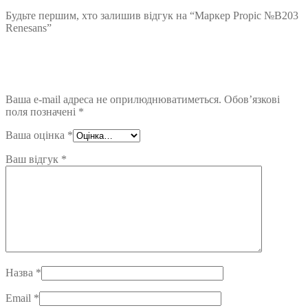
Будьте першим, хто залишив відгук на “Маркер Propic №B203
Renesans”
Ваша e-mail адреса не оприлюднюватиметься.
Обов’язкові
поля позначені
*
Ваша оцінка
*
Ваш відгук
*
Назва
*
Email
*