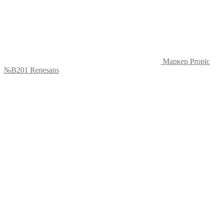
Маркер Propic
№B201 Renesans