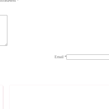
 позначені
*
Email
*