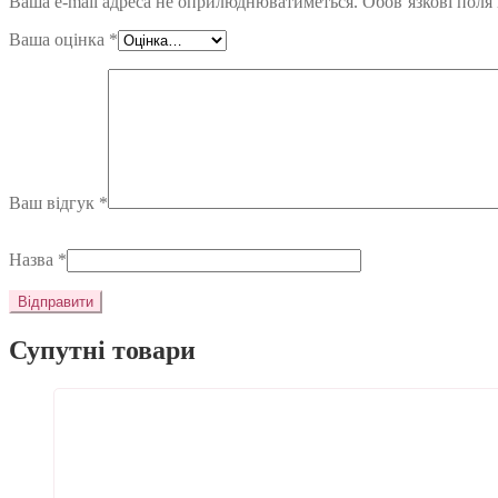
Ваша e-mail адреса не оприлюднюватиметься.
Обов’язкові поля
Ваша оцінка
*
Ваш відгук
*
Назва
*
Супутні товари