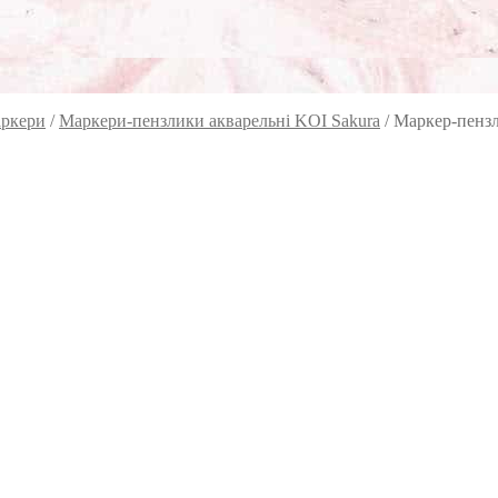
ркери
/
Маркери-пензлики акварельні KOI Sakura
/
Маркер-пензл