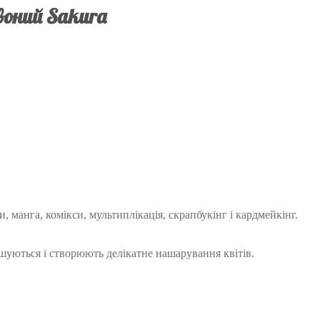
воний Sakura
манга, комікси, мультиплікація, скрапбукінг і кардмейкінг.
шуються і створюють делікатне нашарування квітів.