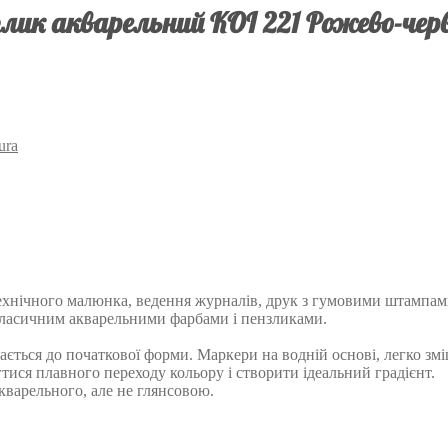
лик акварельний KOI 221 Рожево-чер
ura
нічного малюнка, ведення журналів, друк з гумовими штампами, 
класичним акварельними фарбами і пензликами.
ється до початкової форми. Маркери на водній основі, легко змі
ся плавного переходу кольору і створити ідеальний градієнт.
кварельного, але не глянсовою.