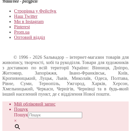
Наші веб – ресурси:
Строрінка у Фейсбук
Наш Twitter
Ми в Instagram
Pinterest
Prom.ua
Оптовий відділ
© 1996 - 2026 Sальвадор – інтернет-магазин товарів для
живопису, творчості, хобі та рукоділля. Товари для художників
з доставкою по всій території України: Вінниця, Дніпро,
Житомир, Запоріжжя, Івано-Франківськ, Київ,
Кропивницький, Луцьк, Львів, Миколаїв, Одеса, Полтава,
Рівне, Суми, Тернопіль, Ужгород, Харків, Херсон,
Хмельницький, Черкаси, Чернігів, Чернівці та в будь-який
інший населений пункт, де є відділення Нової пошти.
Мій обліковий запис
Пошук
Пошук
×