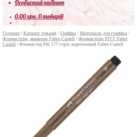
Особистий кабінет
0,00
грн.
0 товарів
Головна
/
Каталог товарів
/
Графіка
/
Матеріали для графіки
/
Фломастери, маркери Faber-Castell
/
Фломастери PITT Faber
Castell
/
Фломастер Pitt 177 горіх коричневий Faber-Castell