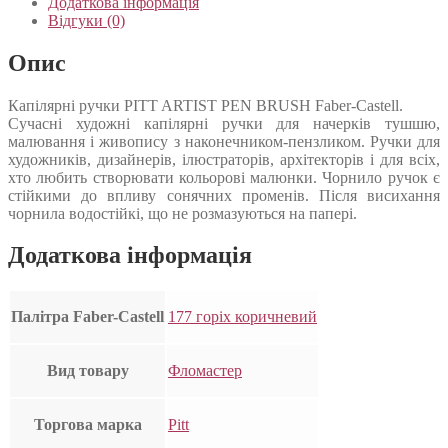
Додаткова інформація
Відгуки (0)
Опис
Капілярні ручки PITT ARTIST PEN BRUSH Faber-Castell.
Сучасні художні капілярні ручки для начерків тушшю,
малювання і живопису з наконечником-пензликом. Ручки для
художників, дизайнерів, ілюстраторів, архітекторів і для всіх,
хто любить створювати кольорові малюнки. Чорнило ручок є
стійкими до впливу сонячних променів. Після висихання
чорнила водостійкі, що не розмазуються на папері.
Додаткова інформація
Палітра Faber-Castell
177 горіх коричневий
Вид товару
Фломастер
Торгова марка
Pitt