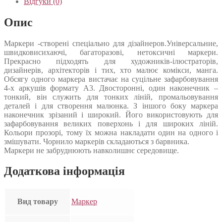
Відгуки (0)
Опис
Маркери -створені спеціально для дізайнеров.Універсальние,
швидковисихаючі, багаторазові, нетоксичні маркери.
Прекрасно підходять для художників-ілюстраторів,
дизайнерів, архітекторів і тих, хто малює комікси, манга.
Обсягу одного маркера вистачає на суцільне зафарбовування
4-х аркушів формату А3. Двосторонні, один наконечник –
тонкий, він служить для тонких ліній, промальовування
деталей і для створення малюнка. З іншого боку маркера
наконечник зрізаний і широкий. Його використовують для
зафарбовування великих поверхонь і для широких ліній.
Кольори прозорі, тому їх можна накладати один на одного і
змішувати. Чорнило маркерів складаються з барвника.
Маркери не забруднюють навколишнє середовище.
Додаткова інформація
Вид товару
Маркер