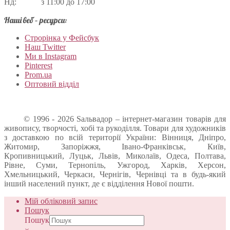
Нд: з 11:00 до 17:00
Наші веб – ресурси:
Строрінка у Фейсбук
Наш Twitter
Ми в Instagram
Pinterest
Prom.ua
Оптовий відділ
© 1996 - 2026 Sальвадор – інтернет-магазин товарів для
живопису, творчості, хобі та рукоділля. Товари для художників
з доставкою по всій території України: Вінниця, Дніпро,
Житомир, Запоріжжя, Івано-Франківськ, Київ,
Кропивницький, Луцьк, Львів, Миколаїв, Одеса, Полтава,
Рівне, Суми, Тернопіль, Ужгород, Харків, Херсон,
Хмельницький, Черкаси, Чернігів, Чернівці та в будь-який
інший населений пункт, де є відділення Нової пошти.
Мій обліковий запис
Пошук
Пошук