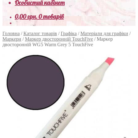
Особистий кабінет
0,00
грн.
0 товарів
Головна
/
Каталог товарів
/
Графіка
/
Матеріали для графіки
/
Маркери
/
Маркер двосторонній TouchFive
/
Маркер
двосторонній WG5 Warm Grey 5 TouchFive