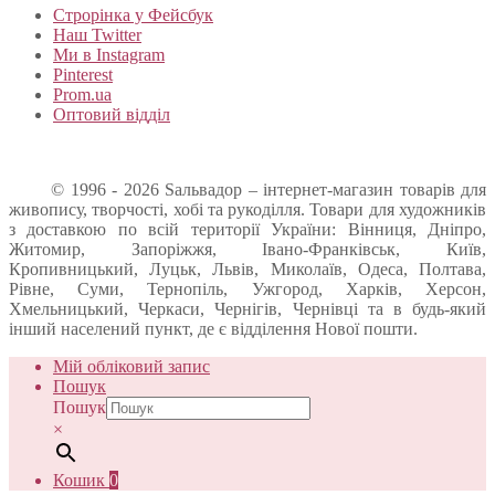
Строрінка у Фейсбук
Наш Twitter
Ми в Instagram
Pinterest
Prom.ua
Оптовий відділ
© 1996 - 2026 Sальвадор – інтернет-магазин товарів для
живопису, творчості, хобі та рукоділля. Товари для художників
з доставкою по всій території України: Вінниця, Дніпро,
Житомир, Запоріжжя, Івано-Франківськ, Київ,
Кропивницький, Луцьк, Львів, Миколаїв, Одеса, Полтава,
Рівне, Суми, Тернопіль, Ужгород, Харків, Херсон,
Хмельницький, Черкаси, Чернігів, Чернівці та в будь-який
інший населений пункт, де є відділення Нової пошти.
Мій обліковий запис
Пошук
Пошук
×
Кошик
0