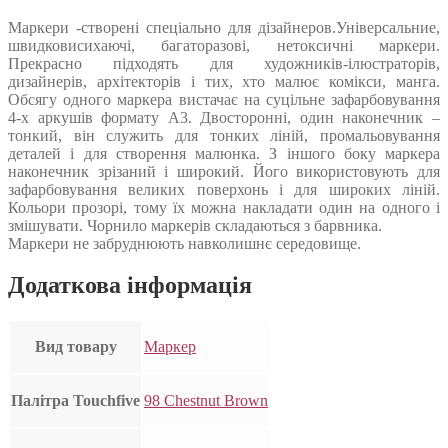
Маркери -створені спеціально для дізайнеров.Універсальние,
швидковисихаючі, багаторазові, нетоксичні маркери.
Прекрасно підходять для художників-ілюстраторів,
дизайнерів, архітекторів і тих, хто малює комікси, манга.
Обсягу одного маркера вистачає на суцільне зафарбовування
4-х аркушів формату А3. Двосторонні, один наконечник –
тонкий, він служить для тонких ліній, промальовування
деталей і для створення малюнка. З іншого боку маркера
наконечник зрізаний і широкий. Його використовують для
зафарбовування великих поверхонь і для широких ліній.
Кольори прозорі, тому їх можна накладати один на одного і
змішувати. Чорнило маркерів складаються з барвника.
Маркери не забруднюють навколишнє середовище.
Додаткова інформація
Вид товару
Маркер
Палітра Touchfive
98 Chestnut Brown