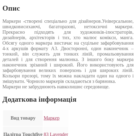
Опис
Маркери -створені спеціально для дізайнеров.Універсальние,
швидковисихаючі, багаторазові, нетоксичні маркери.
Прекрасно підходять для художників-ілюстраторів,
дизайнерів, архітекторів і тих, хто малює комікси, манга.
Обсягу одного маркера вистачає на суцільне зафарбовування
4-х аркушів формату А3. Двосторонні, один наконечник –
тонкий, він служить для тонких ліній, промальовування
деталей і для створення малюнка. З іншого боку маркера
наконечник зрізаний і широкий. Його використовують для
зафарбовування великих поверхонь і для широких ліній.
Кольори прозорі, тому їх можна накладати один на одного і
змішувати. Чорнило маркерів складаються з барвника.
Маркери не забруднюють навколишнє середовище.
Додаткова інформація
Вид товару
Маркер
Палітра Touchfive
83 Lavender