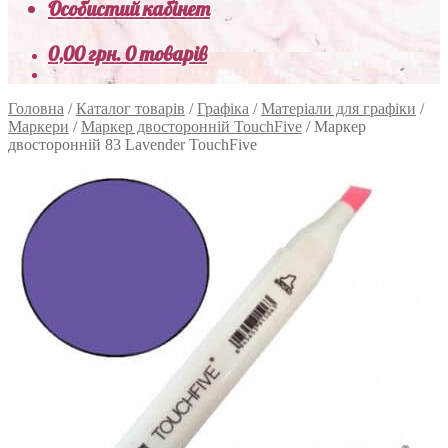
Особистий кабінет
0,00
грн.
0 товарів
Головна
/
Каталог товарів
/
Графіка
/
Матеріали для графіки
/
Маркери
/
Маркер двосторонній TouchFive
/
Маркер
двосторонній 83 Lavender TouchFive