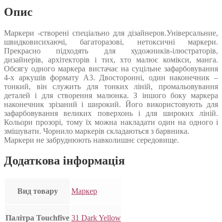
Опис
Маркери -створені спеціально для дізайнеров.Універсальние,
швидковисихаючі, багаторазові, нетоксичні маркери.
Прекрасно підходять для художників-ілюстраторів,
дизайнерів, архітекторів і тих, хто малює комікси, манга.
Обсягу одного маркера вистачає на суцільне зафарбовування
4-х аркушів формату А3. Двосторонні, один наконечник –
тонкий, він служить для тонких ліній, промальовування
деталей і для створення малюнка. З іншого боку маркера
наконечник зрізаний і широкий. Його використовують для
зафарбовування великих поверхонь і для широких ліній.
Кольори прозорі, тому їх можна накладати один на одного і
змішувати. Чорнило маркерів складаються з барвника.
Маркери не забруднюють навколишнє середовище.
Додаткова інформація
Вид товару
Маркер
Палітра Touchfive
31 Dark Yellow