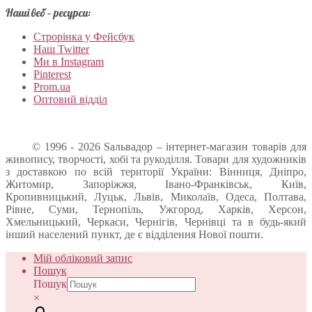
Наші веб – ресурси:
Строрінка у Фейсбук
Наш Twitter
Ми в Instagram
Pinterest
Prom.ua
Оптовий відділ
© 1996 - 2026 Sальвадор – інтернет-магазин товарів для
живопису, творчості, хобі та рукоділля. Товари для художників
з доставкою по всій території України: Вінниця, Дніпро,
Житомир, Запоріжжя, Івано-Франківськ, Київ,
Кропивницький, Луцьк, Львів, Миколаїв, Одеса, Полтава,
Рівне, Суми, Тернопіль, Ужгород, Харків, Херсон,
Хмельницький, Черкаси, Чернігів, Чернівці та в будь-який
інший населений пункт, де є відділення Нової пошти.
Мій обліковий запис
Пошук
Пошук
×