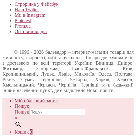
Строрінка у Фейсбук
Наш Twitter
Ми в Instagram
Pinterest
Prom.ua
Оптовий відділ
© 1996 - 2026 Sальвадор – інтернет-магазин товарів для
живопису, творчості, хобі та рукоділля. Товари для художників
з доставкою по всій території України: Вінниця, Дніпро,
Житомир, Запоріжжя, Івано-Франківськ, Київ,
Кропивницький, Луцьк, Львів, Миколаїв, Одеса, Полтава,
Рівне, Суми, Тернопіль, Ужгород, Харків, Херсон,
Хмельницький, Черкаси, Чернігів, Чернівці та в будь-який
інший населений пункт, де є відділення Нової пошти.
Мій обліковий запис
Пошук
Пошук
×
Кошик
0