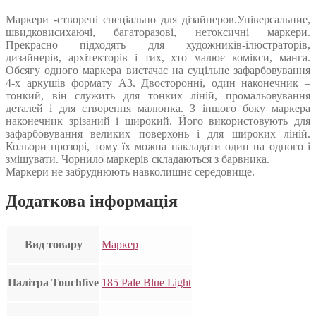
Маркери -створені спеціально для дізайнеров.Універсальние,
швидковисихаючі, багаторазові, нетоксичні маркери.
Прекрасно підходять для художників-ілюстраторів,
дизайнерів, архітекторів і тих, хто малює комікси, манга.
Обсягу одного маркера вистачає на суцільне зафарбовування
4-х аркушів формату А3. Двосторонні, один наконечник –
тонкий, він служить для тонких ліній, промальовування
деталей і для створення малюнка. З іншого боку маркера
наконечник зрізаний і широкий. Його використовують для
зафарбовування великих поверхонь і для широких ліній.
Кольори прозорі, тому їх можна накладати один на одного і
змішувати. Чорнило маркерів складаються з барвника.
Маркери не забруднюють навколишнє середовище.
Додаткова інформація
Вид товару
Маркер
Палітра Touchfive
185 Pale Blue Light