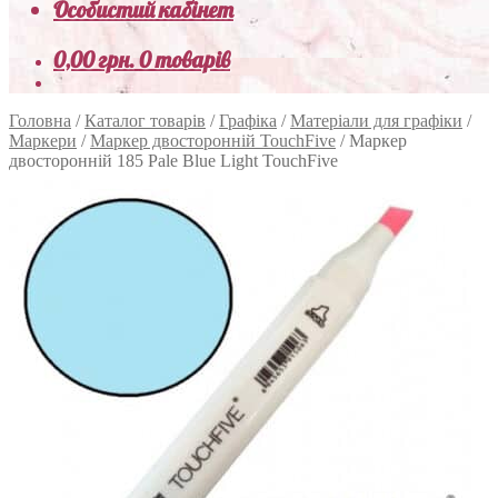
Особистий кабінет
0,00
грн.
0 товарів
Головна
/
Каталог товарів
/
Графіка
/
Матеріали для графіки
/
Маркери
/
Маркер двосторонній TouchFive
/
Маркер
двосторонній 185 Pale Blue Light TouchFive