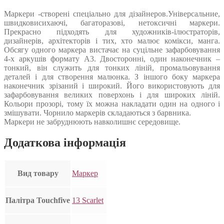
Маркери -створені спеціально для дізайнеров.Універсальние,
швидковисихаючі, багаторазові, нетоксичні маркери.
Прекрасно підходять для художників-ілюстраторів,
дизайнерів, архітекторів і тих, хто малює комікси, манга.
Обсягу одного маркера вистачає на суцільне зафарбовування
4-х аркушів формату А3. Двосторонні, один наконечник –
тонкий, він служить для тонких ліній, промальовування
деталей і для створення малюнка. З іншого боку маркера
наконечник зрізаний і широкий. Його використовують для
зафарбовування великих поверхонь і для широких ліній.
Кольори прозорі, тому їх можна накладати один на одного і
змішувати. Чорнило маркерів складаються з барвника.
Маркери не забруднюють навколишнє середовище.
Додаткова інформація
Вид товару
Маркер
Палітра Touchfive
13 Scarlet