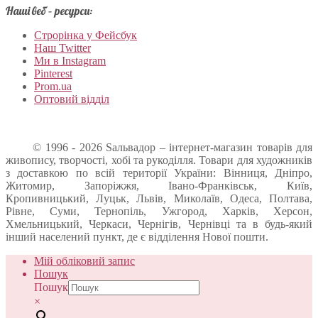
Наші веб – ресурси:
Строрінка у Фейсбук
Наш Twitter
Ми в Instagram
Pinterest
Prom.ua
Оптовий відділ
© 1996 - 2026 Sальвадор – інтернет-магазин товарів для
живопису, творчості, хобі та рукоділля. Товари для художників
з доставкою по всій території України: Вінниця, Дніпро,
Житомир, Запоріжжя, Івано-Франківськ, Київ,
Кропивницький, Луцьк, Львів, Миколаїв, Одеса, Полтава,
Рівне, Суми, Тернопіль, Ужгород, Харків, Херсон,
Хмельницький, Черкаси, Чернігів, Чернівці та в будь-який
інший населений пункт, де є відділення Нової пошти.
Мій обліковий запис
Пошук
Пошук
×