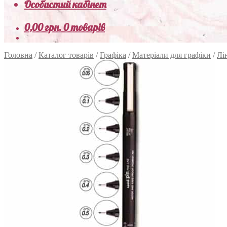
Особистий кабінет
0,00
грн.
0 товарів
Головна
/
Каталог товарів
/
Графіка
/
Матеріали для графіки
/
Лі