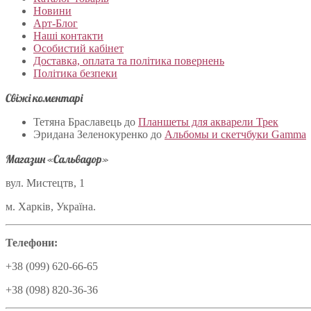
Новини
Арт-Блог
Наші контакти
Особистий кабінет
Доставка, оплата та політика повернень
Політика безпеки
Свіжі коментарі
Тетяна Браславець
до
Планшеты для акварели Трек
Эридана Зеленокуренко
до
Альбомы и скетчбуки Gamma
Магазин «Сальвадор»
вул. Мистецтв, 1
м. Харків, Україна.
Телефони:
+38 (099) 620-66-65
+38 (098) 820-36-36