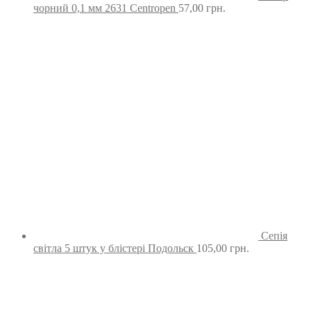
чорний 0,1 мм 2631 Centropen
57,00
грн.
Сепія
світла 5 штук у блістері Подольск
105,00
грн.