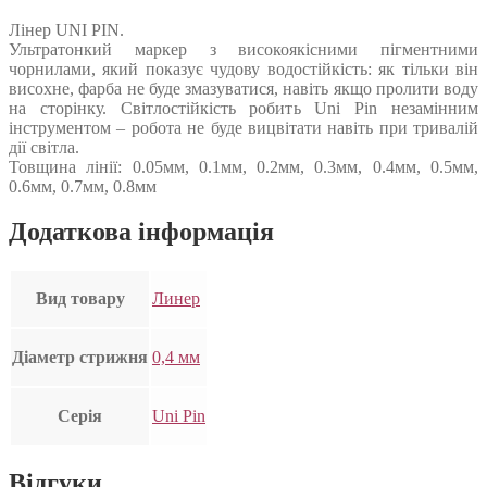
Лінер UNI PIN.
Ультратонкий маркер з високоякісними пігментними
чорнилами, який показує чудову водостійкість: як тільки він
висохне, фарба не буде змазуватися, навіть якщо пролити воду
на сторінку. Світлостійкість робить Uni Pin незамінним
інструментом – робота не буде вицвітати навіть при тривалій
дії світла.
Товщина лінії: 0.05мм, 0.1мм, 0.2мм, 0.3мм, 0.4мм, 0.5мм,
0.6мм, 0.7мм, 0.8мм
Додаткова інформація
Вид товару
Линер
Діаметр стрижня
0,4 мм
Серія
Uni Pin
Відгуки