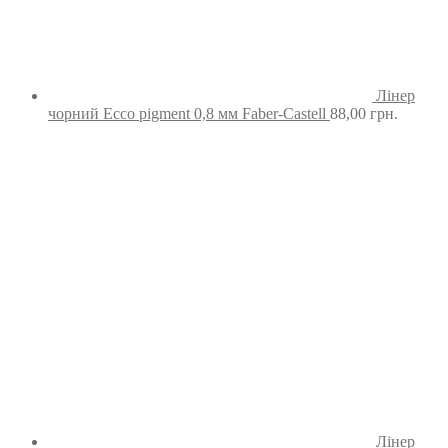
Лінер
чорний Ecco pigment 0,8 мм Faber-Castell
88,00
грн.
Лінер