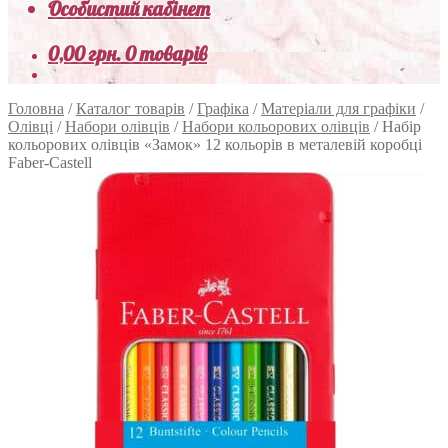
Особистий кабінет
0,00
грн.
0 товарів
Головна
/
Каталог товарів
/
Графіка
/
Матеріали для графіки
/
Олівці
/
Набори олівців
/
Набори кольорових олівців
/
Набір
кольорових олівців «Замок» 12 кольорів в металевій коробці
Faber-Castell