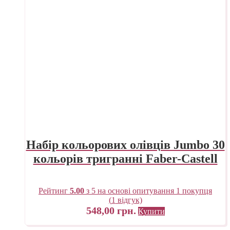
Набір кольорових олівців Jumbo 30
кольорів тригранні Faber-Castell
Рейтинг
5.00
з 5 на основі опитування
1
покупця
(
1
відгук)
548,00
грн.
Купити