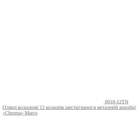
8010-12TN
Олівці кольорові 12 кольорів шестигранні в металевій коробці
«Chroma» Marco