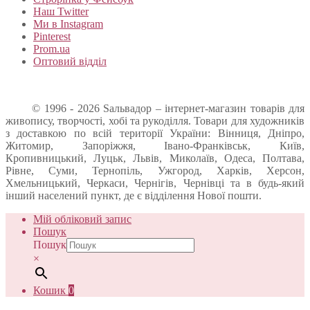
Наш Twitter
Ми в Instagram
Pinterest
Prom.ua
Оптовий відділ
© 1996 - 2026 Sальвадор – інтернет-магазин товарів для
живопису, творчості, хобі та рукоділля. Товари для художників
з доставкою по всій території України: Вінниця, Дніпро,
Житомир, Запоріжжя, Івано-Франківськ, Київ,
Кропивницький, Луцьк, Львів, Миколаїв, Одеса, Полтава,
Рівне, Суми, Тернопіль, Ужгород, Харків, Херсон,
Хмельницький, Черкаси, Чернігів, Чернівці та в будь-який
інший населений пункт, де є відділення Нової пошти.
Мій обліковий запис
Пошук
Пошук
×
Кошик
0