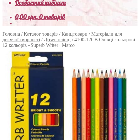
Особистий кабінет
0,00
грн.
0 товарів
Головна
/
Каталог товарів
/
Канцтовари
/
Матеріали для
дитячої творчості
/
Дітячі олівці
/
4100-12CB Олівці кольорові
12 кольорів «Superb Writer» Marco