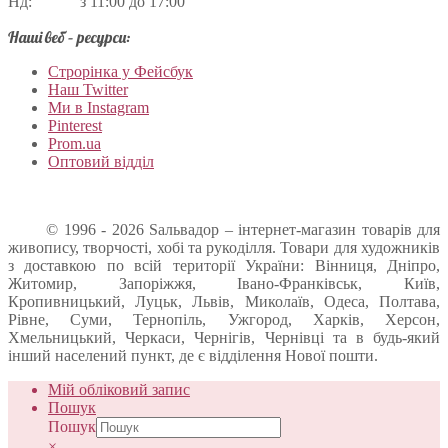
Нд: з 11:00 до 17:00
Наші веб – ресурси:
Строрінка у Фейсбук
Наш Twitter
Ми в Instagram
Pinterest
Prom.ua
Оптовий відділ
© 1996 - 2026 Sальвадор – інтернет-магазин товарів для
живопису, творчості, хобі та рукоділля. Товари для художників
з доставкою по всій території України: Вінниця, Дніпро,
Житомир, Запоріжжя, Івано-Франківськ, Київ,
Кропивницький, Луцьк, Львів, Миколаїв, Одеса, Полтава,
Рівне, Суми, Тернопіль, Ужгород, Харків, Херсон,
Хмельницький, Черкаси, Чернігів, Чернівці та в будь-який
інший населений пункт, де є відділення Нової пошти.
Мій обліковий запис
Пошук
Пошук
×