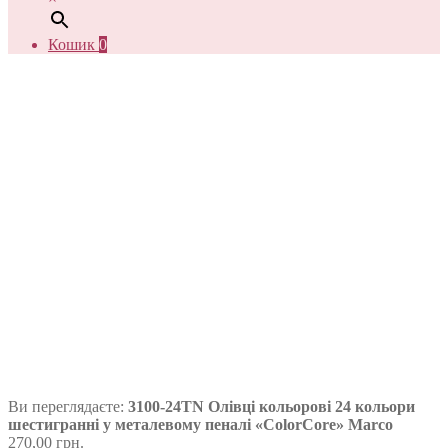
Кошик
0
Ви переглядаєте:
3100-24TN Олівці кольорові 24 кольори
шестигранні у металевому пеналі «ColorCore» Marco
270,00
грн.