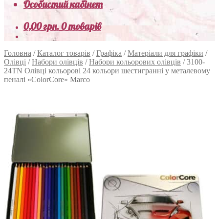
Особистий кабінет
0,00
грн.
0 товарів
Головна
/
Каталог товарів
/
Графіка
/
Матеріали для графіки
/
Олівці
/
Набори олівців
/
Набори кольорових олівців
/
3100-
24TN Олівці кольорові 24 кольори шестигранні у металевому
пеналі «ColorCore» Marco