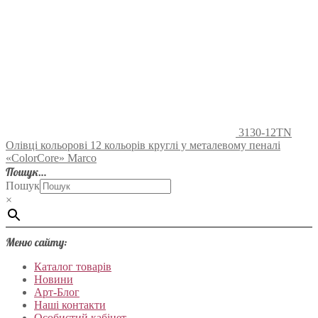
3130-12TN
Олівці кольорові 12 кольорів круглі у металевому пеналі
«ColorCore» Marco
Пошук…
Пошук
×
Меню сайту:
Каталог товарів
Новини
Арт-Блог
Наші контакти
Особистий кабінет