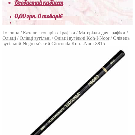
Особистий кабінет
0,00
грн.
0 товарів
Головна
/
Каталог товарів
/
Графіка
/
Матеріали для графіки
/
Олівці
/
Олівці вугільні
/
Олівці вугільні Koh-I-Noor
/
Олівець
вугільній Negro м’який Gioconda Koh-i-Noor 8815