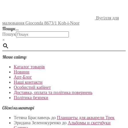
Вугілля для
малювання Gioconda 8673/1 Koh-i-Noor
Пошук…
Пошук
×
Меню сайту:
Каталог товарів
Новини
Арт-Блог
Наші контакти
Особистий кабінет
Доставка, оплата та політика повернень
Політика безпеки
Свіжі коментарі
Тетяна Браславець
до
Планшеты для акварели Трек
Эридана Зеленокуренко
до
Альбомы и скетчбуки
Gamma