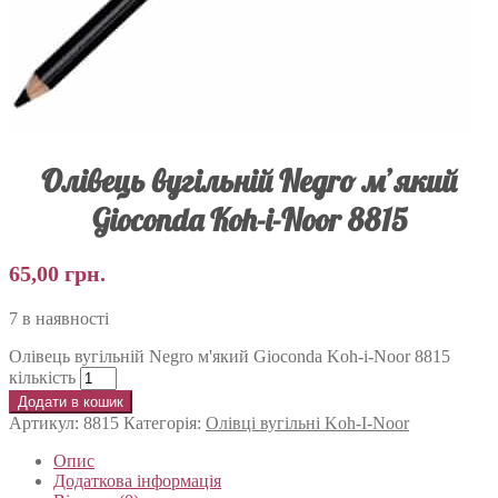
Олівець вугільній Negro м’який
Gioconda Koh-i-Noor 8815
65,00
грн.
7 в наявності
Олівець вугільній Negro м'який Gioconda Koh-i-Noor 8815
кількість
Додати в кошик
Артикул:
8815
Категорія:
Олівці вугільні Koh-I-Noor
Опис
Додаткова інформація