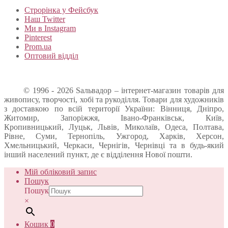
Строрінка у Фейсбук
Наш Twitter
Ми в Instagram
Pinterest
Prom.ua
Оптовий відділ
© 1996 - 2026 Sальвадор – інтернет-магазин товарів для
живопису, творчості, хобі та рукоділля. Товари для художників
з доставкою по всій території України: Вінниця, Дніпро,
Житомир, Запоріжжя, Івано-Франківськ, Київ,
Кропивницький, Луцьк, Львів, Миколаїв, Одеса, Полтава,
Рівне, Суми, Тернопіль, Ужгород, Харків, Херсон,
Хмельницький, Черкаси, Чернігів, Чернівці та в будь-який
інший населений пункт, де є відділення Нової пошти.
Мій обліковий запис
Пошук
Пошук
×
Кошик
0