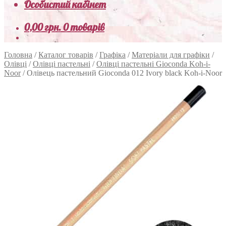
Особистий кабінет
0,00
грн.
0 товарів
Головна
/
Каталог товарів
/
Графіка
/
Матеріали для графіки
/
Олівці
/
Олівці пастельні
/
Олівці пастельні Gioconda Koh-i-
Noor
/
Олівець пастельний Gioconda 012 Ivory black Koh-i-Noor