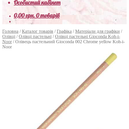
Особистий кабінет
0,00
грн.
0 товарів
Головна
/
Каталог товарів
/
Графіка
/
Матеріали для графіки
/
Олівці
/
Олівці пастельні
/
Олівці пастельні Gioconda Koh-i-
Noor
/
Олівець пастельний Gioconda 002 Chrome yellow Koh-i-
Noor