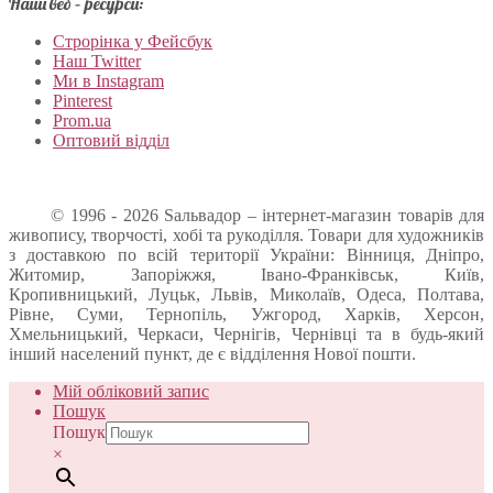
Наші веб – ресурси:
Строрінка у Фейсбук
Наш Twitter
Ми в Instagram
Pinterest
Prom.ua
Оптовий відділ
© 1996 - 2026 Sальвадор – інтернет-магазин товарів для
живопису, творчості, хобі та рукоділля. Товари для художників
з доставкою по всій території України: Вінниця, Дніпро,
Житомир, Запоріжжя, Івано-Франківськ, Київ,
Кропивницький, Луцьк, Львів, Миколаїв, Одеса, Полтава,
Рівне, Суми, Тернопіль, Ужгород, Харків, Херсон,
Хмельницький, Черкаси, Чернігів, Чернівці та в будь-який
інший населений пункт, де є відділення Нової пошти.
Мій обліковий запис
Пошук
Пошук
×