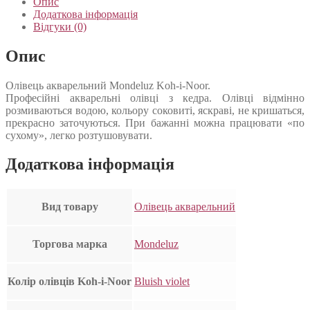
Опис
Додаткова інформація
Відгуки (0)
Опис
Олівець акварельний Mondeluz Koh-i-Noor.
Професійні акварельні олівці з кедра. Олівці відмінно
розмиваються водою, кольору соковиті, яскраві, не кришаться,
прекрасно заточуються. При бажанні можна працювати «по
сухому», легко розтушовувати.
Додаткова інформація
Вид товару
Олівець акварельний
Торгова марка
Mondeluz
Колір олівців Koh-i-Noor
Bluish violet