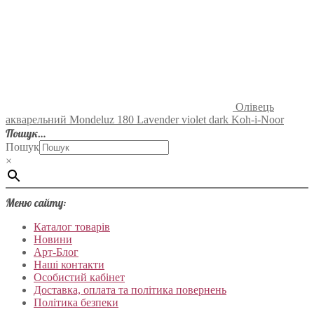
Олівець
акварельний Mondeluz 180 Lavender violet dark Koh-i-Noor
Пошук…
Пошук
×
Меню сайту:
Каталог товарів
Новини
Арт-Блог
Наші контакти
Особистий кабінет
Доставка, оплата та політика повернень
Політика безпеки