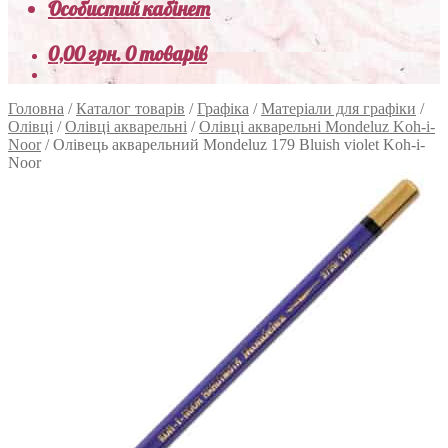
Особистий кабінет
0,00
грн.
0 товарів
Головна
/
Каталог товарів
/
Графіка
/
Матеріали для графіки
/
Олівці
/
Олівці акварельні
/
Олівці акварельні Mondeluz Koh-i-
Noor
/
Олівець акварельний Mondeluz 179 Bluish violet Koh-i-
Noor