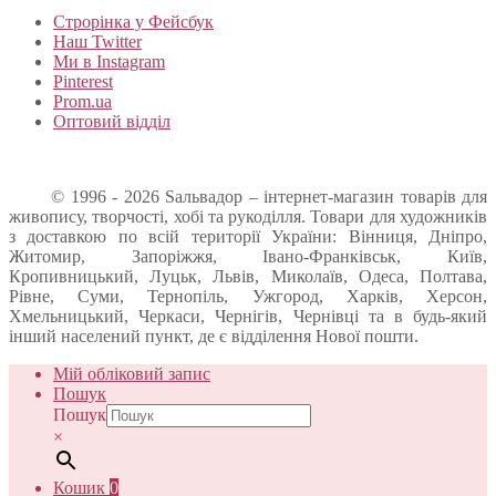
Строрінка у Фейсбук
Наш Twitter
Ми в Instagram
Pinterest
Prom.ua
Оптовий відділ
© 1996 - 2026 Sальвадор – інтернет-магазин товарів для
живопису, творчості, хобі та рукоділля. Товари для художників
з доставкою по всій території України: Вінниця, Дніпро,
Житомир, Запоріжжя, Івано-Франківськ, Київ,
Кропивницький, Луцьк, Львів, Миколаїв, Одеса, Полтава,
Рівне, Суми, Тернопіль, Ужгород, Харків, Херсон,
Хмельницький, Черкаси, Чернігів, Чернівці та в будь-який
інший населений пункт, де є відділення Нової пошти.
Мій обліковий запис
Пошук
Пошук
×
Кошик
0