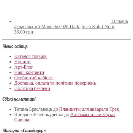
Олівець
акварельний Mondeluz 026 Dark green Koh-i-Noor
56,00
грн.
Меню сайту:
Каталог товарів
Новини
Арт-Блог
Наші контакти
Особистий кабінет
Доставка, оплата та політика повернень
Політика безпеки
Свіжі коментарі
Тетяна Браславець
до
Планшеты для акварели Трек
Эридана Зеленокуренко
до
Альбомы и скетчбуки
Gamma
Магазин «Сальвадор»