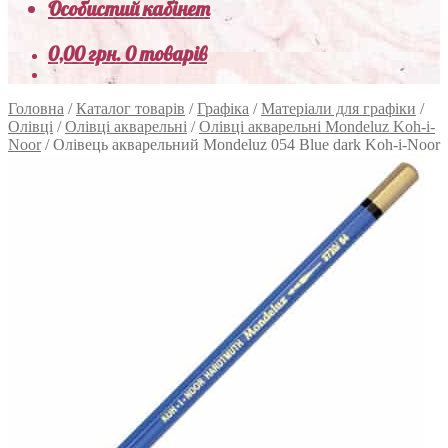
Особистий кабінет
0,00
грн.
0 товарів
Головна
/
Каталог товарів
/
Графіка
/
Матеріали для графіки
/
Олівці
/
Олівці акварельні
/
Олівці акварельні Mondeluz Koh-i-
Noor
/
Олівець акварельний Mondeluz 054 Blue dark Koh-i-Noor