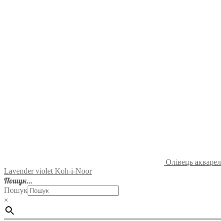
Олівець акварел
Lavender violet Koh-i-Noor
Пошук…
Пошук
×