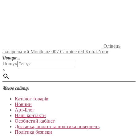
Олівець
акварельний Mondeluz 007 Carmine red Koh-i-Noor
Пошук…
Пошук
×
Меню сайту:
Каталог товарів
Новини
Арт-Блог
Наші контакти
Особистий кабінет
Доставка, оплата та політика повернень
Політика безпеки