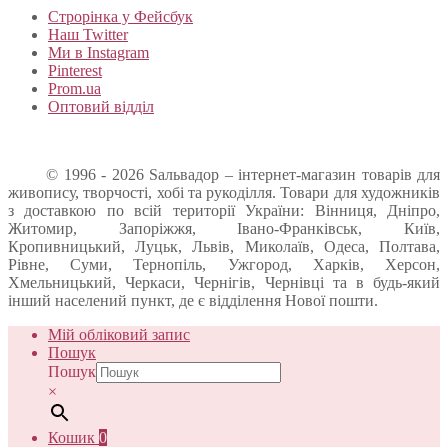
Строрінка у Фейсбук
Наш Twitter
Ми в Instagram
Pinterest
Prom.ua
Оптовий відділ
© 1996 - 2026 Sальвадор – інтернет-магазин товарів для
живопису, творчості, хобі та рукоділля. Товари для художників
з доставкою по всій території України: Вінниця, Дніпро,
Житомир, Запоріжжя, Івано-Франківськ, Київ,
Кропивницький, Луцьк, Львів, Миколаїв, Одеса, Полтава,
Рівне, Суми, Тернопіль, Ужгород, Харків, Херсон,
Хмельницький, Черкаси, Чернігів, Чернівці та в будь-який
інший населений пункт, де є відділення Нової пошти.
Мій обліковий запис
Пошук
Пошук
×
Кошик
0