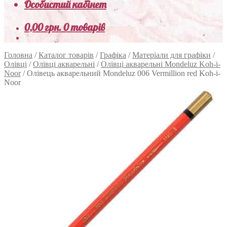
Особистий кабінет
0,00
грн.
0 товарів
Головна
/
Каталог товарів
/
Графіка
/
Матеріали для графіки
/
Олівці
/
Олівці акварельні
/
Олівці акварельні Mondeluz Koh-i-
Noor
/
Олівець акварельний Mondeluz 006 Vermillion red Koh-i-
Noor