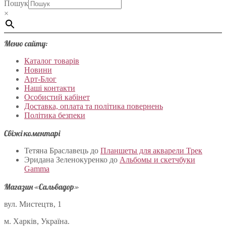
Пошук
×
Меню сайту:
Каталог товарів
Новини
Арт-Блог
Наші контакти
Особистий кабінет
Доставка, оплата та політика повернень
Політика безпеки
Свіжі коментарі
Тетяна Браславець
до
Планшеты для акварели Трек
Эридана Зеленокуренко
до
Альбомы и скетчбуки
Gamma
Магазин «Сальвадор»
вул. Мистецтв, 1
м. Харків, Україна.