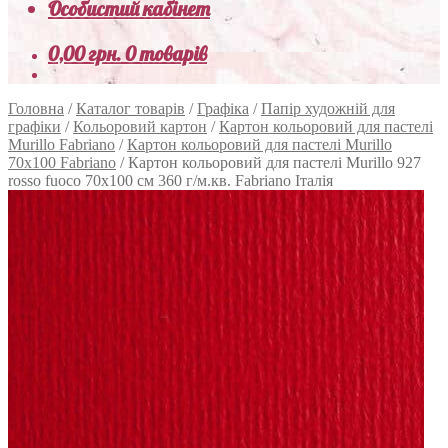
Особистий кабінет
0,00
грн.
0 товарів
Головна
/
Каталог товарів
/
Графіка
/
Папір художній для
графіки
/
Кольоровий картон
/
Картон кольоровий для пастелі
Murillo Fabriano
/
Картон кольоровий для пастелі Murillo
70х100 Fabriano
/
Картон кольоровий для пастелі Murillo 927
rosso fuoco 70х100 см 360 г/м.кв. Fabriano Італія