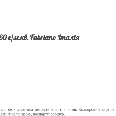
60 г/м.кв. Fabriano Італія
ується безкислотним методом виготовлення. Кольоровий картон
влення календарів, паспарту, брошур.