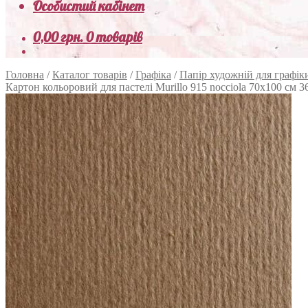
Особистий кабінет
0,00
грн.
0 товарів
Головна
/
Каталог товарів
/
Графіка
/
Папір художній для графік
Картон кольоровий для пастелі Murillo 915 nocciola 70х100 см 360