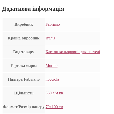
Додаткова інформація
Виробник
Fabriano
Країна виробник
Італія
Вид товару
Картон кольоровий для пастелі
Торгова марка
Murillo
Палітра Fabriano
nocciola
Щільність
360 г/м.кв.
Формат/Розмір паперу
70х100 см