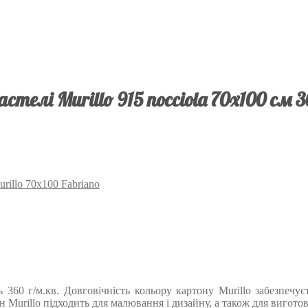
телі Murillo 915 nocciola 70х100 см 3
rillo 70х100 Fabriano
ь 360 г/м.кв. Довговічність кольору картону Murillo забезпеч
тон Murillo підходить для малювання і дизайну, а також для вигото