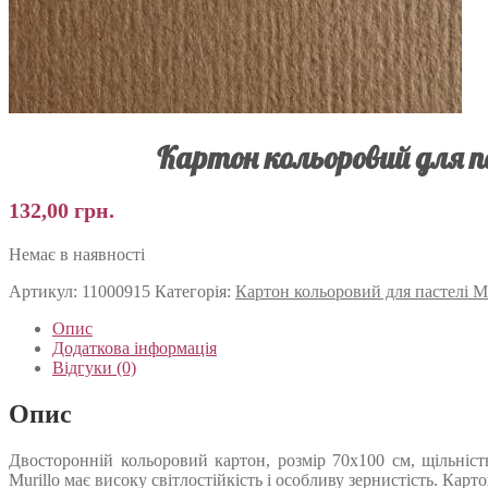
Картон кольоровий для пас
132,00
грн.
Немає в наявності
Артикул:
11000915
Категорія:
Картон кольоровий для пастелі Mu
Опис
Додаткова інформація
Відгуки (0)
Опис
Двосторонній кольоровий картон, розмір 70х100 см, щільніст
Murillo має високу світлостійкість і особливу зернистість. Кар