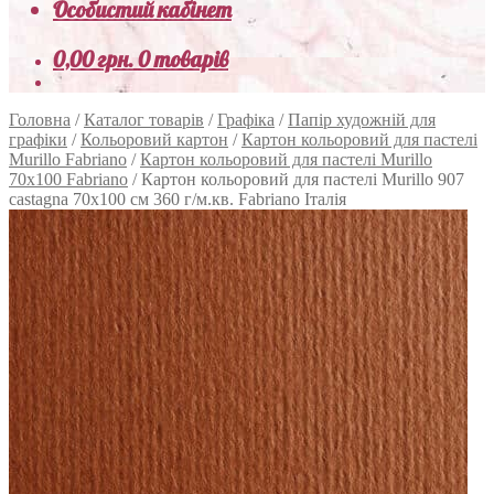
Особистий кабінет
0,00
грн.
0 товарів
Головна
/
Каталог товарів
/
Графіка
/
Папір художній для
графіки
/
Кольоровий картон
/
Картон кольоровий для пастелі
Murillo Fabriano
/
Картон кольоровий для пастелі Murillo
70х100 Fabriano
/
Картон кольоровий для пастелі Murillo 907
castagna 70х100 см 360 г/м.кв. Fabriano Італія