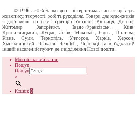
© 1996 - 2026 Sальвадор – інтернет-магазин товарів для
живопису, творчості, хобі та рукоділля. Товари для художників
з доставкою по всій території України: Вінниця, Дніпро,
Житомир, Запоріжжя, Івано-Франківськ, Київ,
Кропивницький, Луцьк, Львів, Миколаїв, Одеса, Полтава,
Рівне, Суми, Тернопіль, Ужгород, Харків, Херсон,
Хмельницький, Черкаси, Чернігів, Чернівці та в будь-який
інший населений пункт, де є відділення Нової пошти.
Мій обліковий запис
Пошук
Пошук
×
Кошик
0