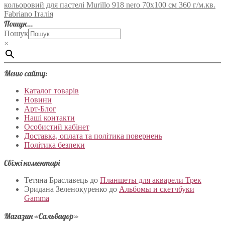
кольоровий для пастелі Murillo 918 nero 70х100 см 360 г/м.кв.
Fabriano Італія
Пошук…
Пошук
×
Меню сайту:
Каталог товарів
Новини
Арт-Блог
Наші контакти
Особистий кабінет
Доставка, оплата та політика повернень
Політика безпеки
Свіжі коментарі
Тетяна Браславець
до
Планшеты для акварели Трек
Эридана Зеленокуренко
до
Альбомы и скетчбуки
Gamma
Магазин «Сальвадор»