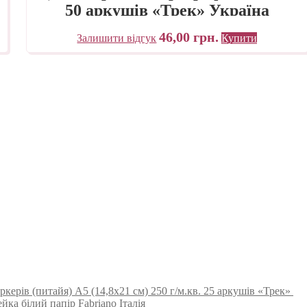
50 аркушів «Трек» Україна
46,00
грн.
Залишити відгук
Купити
ркерів (питайя) А5 (14,8х21 см) 250 г/м.кв. 25 аркушів «Трек»
йка білий папір Fabriano Італія