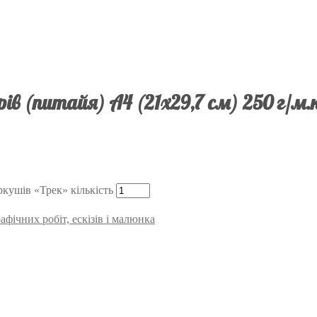
в (питайя) А4 (21х29,7 см) 250 г/м.
ркушів «Трек» кількість
фічних робіт, ескізів і малюнка