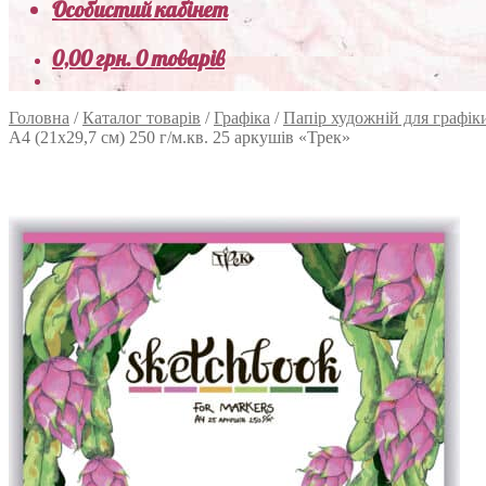
Особистий кабінет
0,00
грн.
0 товарів
Головна
/
Каталог товарів
/
Графіка
/
Папір художній для графік
А4 (21х29,7 см) 250 г/м.кв. 25 аркушів «Трек»