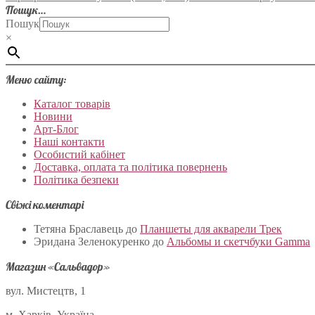
Пошук…
Пошук
×
Меню сайту:
Каталог товарів
Новини
Арт-Блог
Наші контакти
Особистий кабінет
Доставка, оплата та політика повернень
Політика безпеки
Свіжі коментарі
Тетяна Браславець
до
Планшеты для акварели Трек
Эридана Зеленокуренко
до
Альбомы и скетчбуки Gamma
Магазин «Сальвадор»
вул. Мистецтв, 1
м. Харків, Україна.