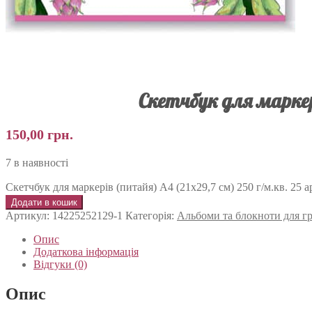
Скетчбук для маркері
150,00
грн.
7 в наявності
Скетчбук для маркерів (питайя) А4 (21х29,7 см) 250 г/м.кв. 25 а
Додати в кошик
Артикул:
14225252129-1
Категорія:
Альбоми та блокноти для гра
Опис
Додаткова інформація
Відгуки (0)
Опис