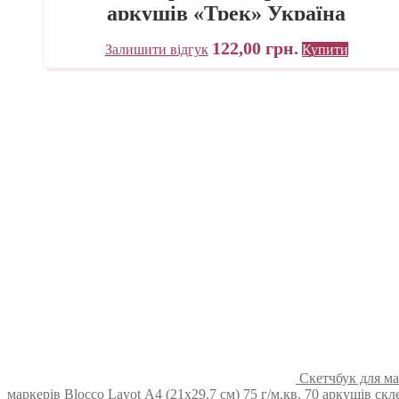
аркушів «Трек» Україна
122,00
грн.
Залишити відгук
Купити
Скетчбук для ма
маркерів Blocco Layot А4 (21х29,7 см) 75 г/м.кв. 70 аркушів скле