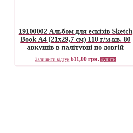
19100002 Альбом для ескізів Sketch
Book А4 (21х29,7 см) 110 г/м.кв. 80
аркушів в палітурці по довгій
стороні Fabriano Італія
611,00
грн.
Залишити відгук
Купити