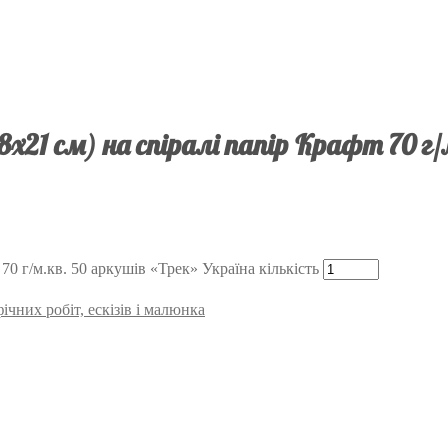
,8х21 см) на спіралі папір Крафт 70 г
 70 г/м.кв. 50 аркушів «Трек» Україна кількість
чних робіт, ескізів і малюнка