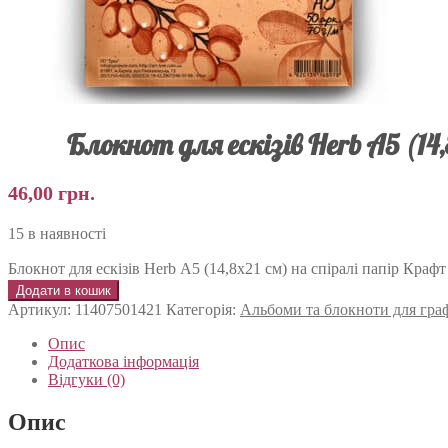
Блокнот для ескізів Herb А5 (14
46,00
грн.
15 в наявності
Блокнот для ескізів Herb А5 (14,8х21 см) на спіралі папір Крафт
Додати в кошик
Артикул:
11407501421
Категорія:
Альбоми та блокноти для графі
Опис
Додаткова інформація
Відгуки (0)
Опис