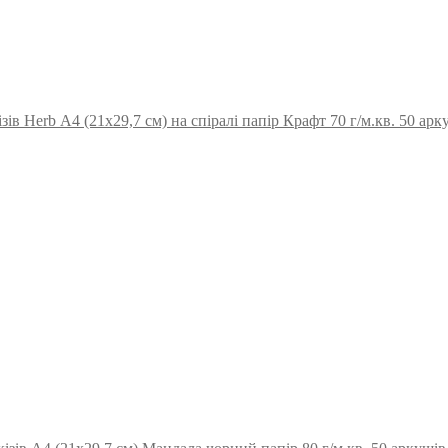
зів Herb А4 (21х29,7 см) на спіралі папір Крафт 70 г/м.кв. 50 ар