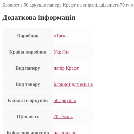
Блокнот з 50 аркушів паперу Крафт на спіралі, щільність 70 г/ 
Додаткова інформація
Виробник
«Трек»
Країна виробник
Україна
Вид паперу
папір Крафт
Вид товару
Блокнот для ескізів
Кількість аркушів
50 аркушів
Щільність
70 г/м.кв.
Кріплення аркушів
на спирали