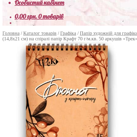
Особистий кабінет
0,00
грн.
0 товарів
Головна
/
Каталог товарів
/
Графіка
/
Папір художній для графік
(14,8х21 см) на спіралі папір Крафт 70 г/м.кв. 50 аркушів «Трек