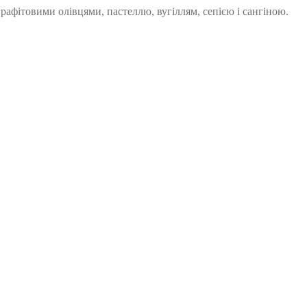
графітовими олівцями, пастеллю, вугіллям, сепією і сангіною.