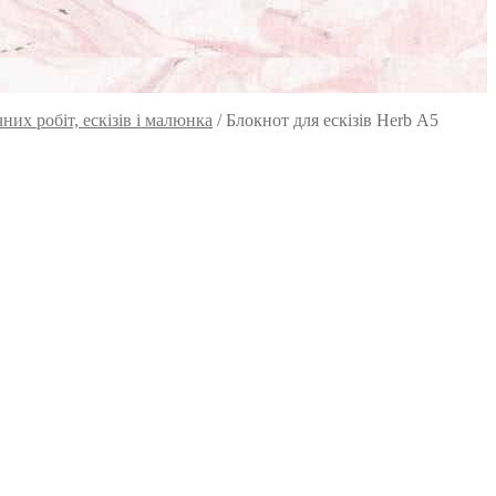
их робіт, ескізів і малюнка
/
Блокнот для ескізів Herb А5