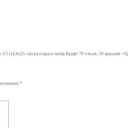
 А5 (14,8х21 см) на спіралі папір Крафт 70 г/м.кв. 50 аркушів «Т
 позначені
*