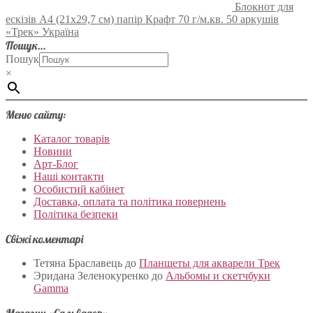
Блокнот для
ескізів А4 (21х29,7 см) папір Крафт 70 г/м.кв. 50 аркушів
«Трек» Україна
Пошук…
Пошук
×
Меню сайту:
Каталог товарів
Новини
Арт-Блог
Наші контакти
Особистий кабінет
Доставка, оплата та політика повернень
Політика безпеки
Свіжі коментарі
Тетяна Браславець
до
Планшеты для акварели Трек
Эридана Зеленокуренко
до
Альбомы и скетчбуки
Gamma