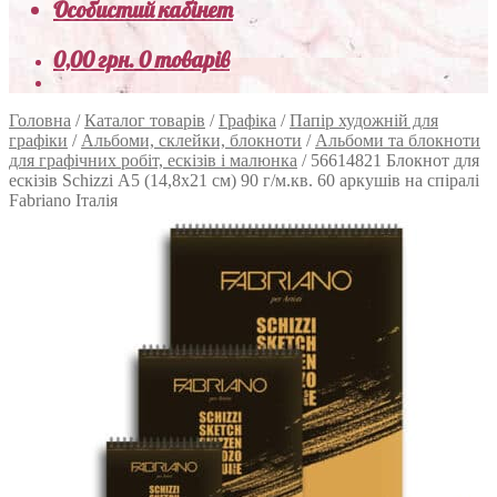
Особистий кабінет
0,00
грн.
0 товарів
Головна
/
Каталог товарів
/
Графіка
/
Папір художній для
графіки
/
Альбоми, склейки, блокноти
/
Альбоми та блокноти
для графічних робіт, ескізів і малюнка
/
56614821 Блокнот для
ескізів Schizzi А5 (14,8х21 см) 90 г/м.кв. 60 аркушів на спіралі
Fabriano Італія