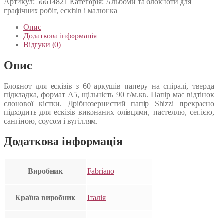
Артикул:
56614821
Категорія:
Альбоми та блокноти для
графічних робіт, ескізів і малюнка
Опис
Додаткова інформація
Відгуки (0)
Опис
Блокнот для ескізів з 60 аркушів паперу на спіралі, тверда
підкладка, формат А5, щільність 90 г/м.кв. Папір має відтінок
слонової кістки. Дрібнозернистий папір Shizzi прекрасно
підходить для ескізів виконаних олівцями, пастеллю, сепією,
сангіною, соусом і вугіллям.
Додаткова інформація
Виробник
Fabriano
Країна виробник
Італія