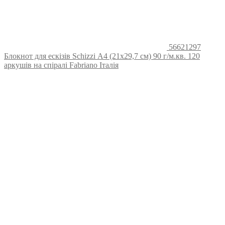
56621297
Блокнот для ескізів Schizzi А4 (21х29,7 см) 90 г/м.кв. 120
аркушів на спіралі Fabriano Італія