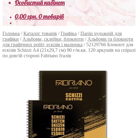
Особистий кабінет
0,00
грн.
0 товарів
Головна
/
Каталог товарів
/
Графіка
/
Папір художній для
графіки
/
Альбоми, склейки, блокноти
/
Альбоми та блокноти
для графічних робіт, ескізів і малюнка
/
52129766 Блокнот для
ескізів Schizzi А4 (21х29,7 см) 90 г/м.кв. 120 аркушів на спіралі
по довгій стороні Fabriano Італія