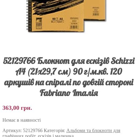
52129766 Блокнот для ескізів Schizzi
А4 (21х29,7 см) 90 г/м.кв. 120
аркушів на спіралі по довгій стороні
Fabriano Італія
363,00
грн.
Немає в наявності
Артикул:
52129766
Категорія:
Альбоми та блокноти для
графічних робіт, ескізів і малюнка