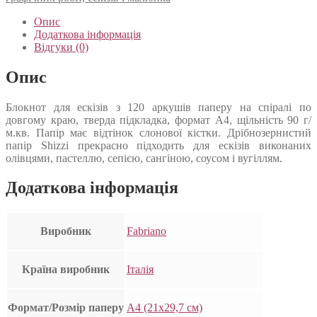
Опис
Додаткова інформація
Відгуки (0)
Опис
Блокнот для ескізів з 120 аркушів паперу на спіралі по
довгому краю, тверда підкладка, формат А4, щільність 90 г/
м.кв. Папір має відтінок слонової кістки. Дрібнозернистий
папір Shizzi прекрасно підходить для ескізів виконаних
олівцями, пастеллю, сепією, сангіною, соусом і вугіллям.
Додаткова інформація
Виробник
Fabriano
Країна виробник
Італія
Формат/Розмір паперу
А4 (21х29,7 см)