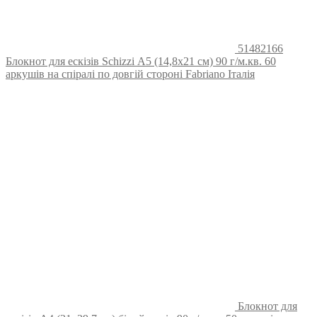
51482166
Блокнот для ескізів Schizzi А5 (14,8х21 см) 90 г/м.кв. 60
аркушів на спіралі по довгій стороні Fabriano Італія
Блокнот для