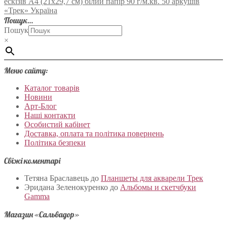
ескізів А4 (21х29,7 см) білий папір 90 г/м.кв. 50 аркушів
«Трек» Україна
Пошук…
Пошук
×
Меню сайту:
Каталог товарів
Новини
Арт-Блог
Наші контакти
Особистий кабінет
Доставка, оплата та політика повернень
Політика безпеки
Свіжі коментарі
Тетяна Браславець
до
Планшеты для акварели Трек
Эридана Зеленокуренко
до
Альбомы и скетчбуки
Gamma
Магазин «Сальвадор»