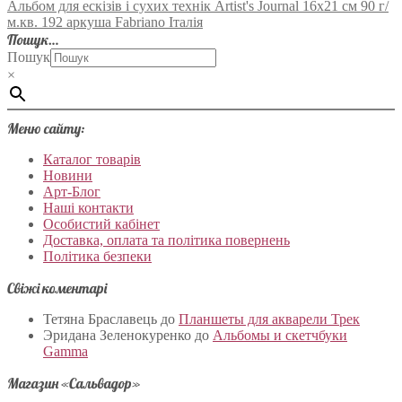
Альбом для ескізів і сухих технік Artist's Journal 16х21 см 90 г/
м.кв. 192 аркуша Fabriano Італія
Пошук…
Пошук
×
Меню сайту:
Каталог товарів
Новини
Арт-Блог
Наші контакти
Особистий кабінет
Доставка, оплата та політика повернень
Політика безпеки
Свіжі коментарі
Тетяна Браславець
до
Планшеты для акварели Трек
Эридана Зеленокуренко
до
Альбомы и скетчбуки
Gamma
Магазин «Сальвадор»