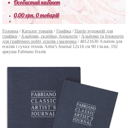
Особистий кабінет
0,00
грн.
0 товарів
Головна
/
Каталог товарів
/
Графіка
/
Папір художній для
графіки
/
Альбоми, склейки, блокноти
/
Альбоми та блокноти
для графічних робіт, ескізів і малюнка
/
48121630 Альбом для
ескізів і сухих технік Artist’s Journal 12х16 см 90 г/м.кв. 192
аркуша Fabriano Італія