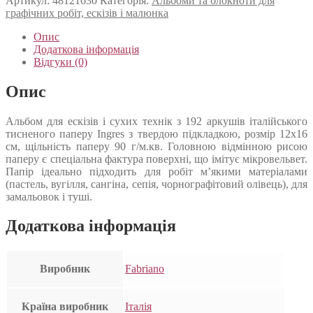
Артикул:
48121630
Категорія:
Альбоми та блокноти для
графічних робіт, ескізів і малюнка
Опис
Додаткова інформація
Відгуки (0)
Опис
Альбом для ескізів і сухих технік з 192 аркушів італійського
тисненого паперу Ingres з твердою підкладкою, розмір 12х16
см, щільність паперу 90 г/м.кв. Головною відмінною рисою
паперу є спеціальна фактура поверхні, що імітує мікровельвет.
Папір ідеально підходить для робіт м’якими матеріалами
(пастель, вугілля, сангіна, сепія, чорнографітовий олівець), для
замальовок і туші.
Додаткова інформація
Виробник
Fabriano
Країна виробник
Італія