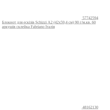
57742594
Блокнот для ескізів Schizzi А2 (42х59,4 см) 90 г/м.кв. 60
аркушів склейка Fabriano Італія
48162130