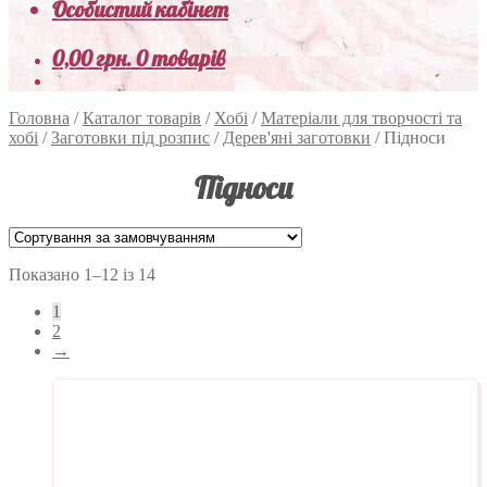
Особистий кабінет
0,00
грн.
0 товарів
Головна
/
Каталог товарів
/
Хобі
/
Матеріали для творчості та
хобі
/
Заготовки під розпис
/
Дерев'яні заготовки
/
Підноси
Підноси
Показано 1–12 із 14
1
2
→