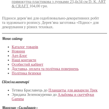
прямокутна пластикова з лунками 23,4х34 см D. K. ART
& CRAFT
104,00
грн.
Підноси дерев’яні для оздоблювально-декоративних робіт
та художнього розпису. Дерев’яна заготовка «Піднос» для
декорування у різних техніках.
Меню сайту:
Каталог товарів
Новини
Арт-Блог
Наші контакти
Особистий кабінет
Доставка, оплата та політика повернень
Політика безпеки
Свіжі коментарі
Тетяна Браславець
до
Планшеты для акварели Трек
Эридана Зеленокуренко
до
Альбомы и скетчбуки
Gamma
Магазин «Сальвадор»