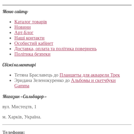
Меню сайту:
Каталог товарів
Новини
Арт-Блог
Наші контакти
Особистий кабінет
Доставка, оплата та політика повернень
Політика безпеки
Свіжі коментарі
Тетяна Браславець
до
Планшеты для акварели Трек
Эридана Зеленокуренко
до
Альбомы и скетчбуки
Gamma
Магазин «Сальвадор»
вул. Мистецтв, 1
м. Харків, Україна.
Телефони: