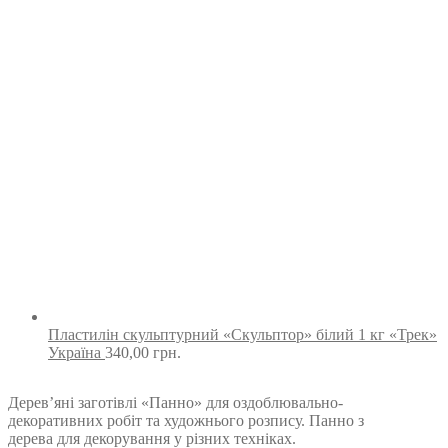
Пластилін скульптурний «Скульптор» білий 1 кг «Трек»
Україна
340,00
грн.
Дерев’яні заготівлі «Панно» для оздоблювально-
декоративних робіт та художнього розпису. Панно з
дерева для декорування у різних техніках.