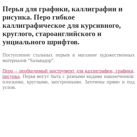
Перья для графики, каллиграфии и
рисунка. Перо гибкое
каллиграфическое для курсивного,
круглого, староанглийского и
унциального шрифтов.
Поступление стальных перьев в магазине художественных
материалов “Sальвадор”.
Перо – необходимый инструмент для каллиграфии, графики,
рисунка
. Перья могут быть с разными видами наконечников:
плоскими, круглыми, заостренными. Заточены прямо и под
углом.