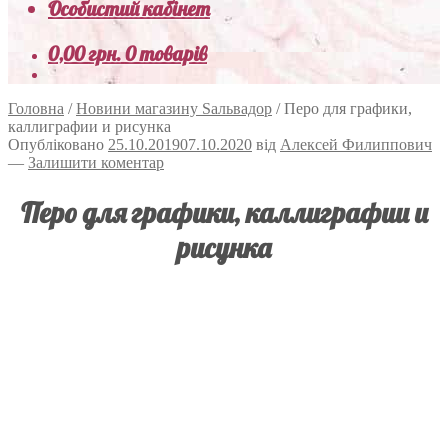
Особистий кабінет
0,00
грн.
0 товарів
Головна
/
Новини магазину Sальвадор
/
Перо для графики,
каллиграфии и рисунка
Опубліковано
25.10.2019
07.10.2020
від
Алексей Филиппович
—
Залишити коментар
Перо для графики, каллиграфии и
рисунка