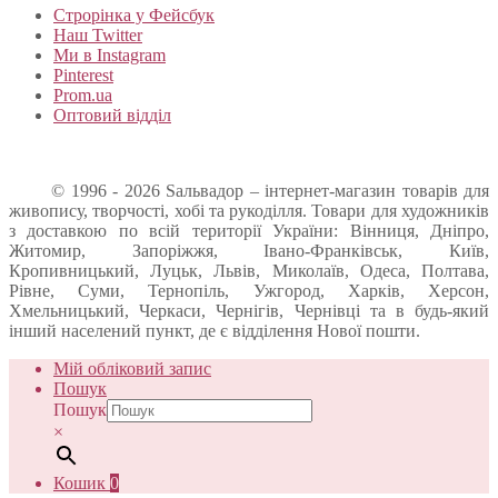
Строрінка у Фейсбук
Наш Twitter
Ми в Instagram
Pinterest
Prom.ua
Оптовий відділ
© 1996 - 2026 Sальвадор – інтернет-магазин товарів для
живопису, творчості, хобі та рукоділля. Товари для художників
з доставкою по всій території України: Вінниця, Дніпро,
Житомир, Запоріжжя, Івано-Франківськ, Київ,
Кропивницький, Луцьк, Львів, Миколаїв, Одеса, Полтава,
Рівне, Суми, Тернопіль, Ужгород, Харків, Херсон,
Хмельницький, Черкаси, Чернігів, Чернівці та в будь-який
інший населений пункт, де є відділення Нової пошти.
Мій обліковий запис
Пошук
Пошук
×
Кошик
0