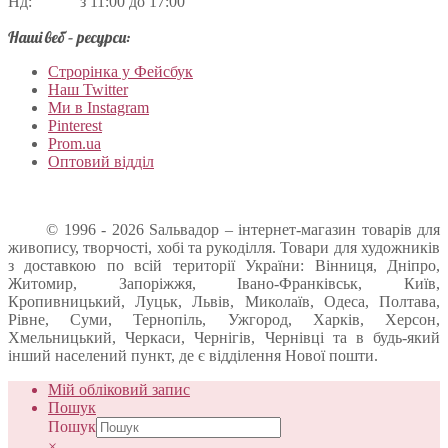
Нд: з 11:00 до 17:00
Наші веб – ресурси:
Строрінка у Фейсбук
Наш Twitter
Ми в Instagram
Pinterest
Prom.ua
Оптовий відділ
© 1996 - 2026 Sальвадор – інтернет-магазин товарів для
живопису, творчості, хобі та рукоділля. Товари для художників
з доставкою по всій території України: Вінниця, Дніпро,
Житомир, Запоріжжя, Івано-Франківськ, Київ,
Кропивницький, Луцьк, Львів, Миколаїв, Одеса, Полтава,
Рівне, Суми, Тернопіль, Ужгород, Харків, Херсон,
Хмельницький, Черкаси, Чернігів, Чернівці та в будь-який
інший населений пункт, де є відділення Нової пошти.
Мій обліковий запис
Пошук
Пошук
×