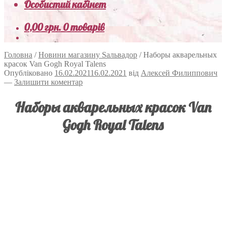
Особистий кабінет
0,00
грн.
0 товарів
Головна
/
Новини магазину Sальвадор
/
Наборы акварельных
красок Van Gogh Royal Talens
Опубліковано
16.02.2021
16.02.2021
від
Алексей Филиппович
—
Залишити коментар
Наборы акварельных красок Van
Gogh Royal Talens