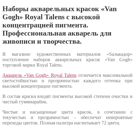
Наборы акварельных красок «Van
Gogh» Royal Talens с высокой
концентрацией пигмента.
Профессиональная акварель для
живописи и творчества.
В магазине художественных материалов «Sальвадор»
поступление наборов акварельных красок «Van Gogh»
торговой марки Royal Talens.
Акварель «Van Gogh» Royal Talens
отличается максимальной
светостойкостью и прозрачностью каждого оттенка при
высокой концентрации пигмента.
В состав краски входят пигменты высокой степени очистки и
чистый гуммиарабик.
Чистые и насыщенные цвета красок, в сочетании с
текучестью и прозрачностью – обеспечат невероятные
переходы цветов. Полная палитра насчитывает 72 цвета.