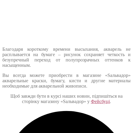
Благодаря короткому времени высыхания, акварель не
расплывается на бумаге – рисунок сохраняет четкость и
безупречный переход от полупрозрачных оттенков к
насыщенным.
Вы всегда можете приобрести в магазине «Sальвадор»
акварельные краски, бумагу, кисти и другие материалы
необходимые для акварельной живописи.
Щоб завжди бути в курсі наших новин, підпишіться на
сторінку магазину «Sальвадор» у
Фейсбуці
.