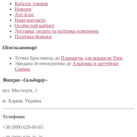
Каталог товарів
Новини
Арт-Блог
Наші контакти
Особистий кабінет
Доставка, оплата та політика повернень
Політика безпеки
Свіжі коментарі
Тетяна Браславець
до
Планшеты для акварели Трек
Эридана Зеленокуренко
до
Альбомы и скетчбуки
Gamma
Магазин «Сальвадор»
вул. Мистецтв, 1
м. Харків, Україна.
Телефони:
+38 (099) 620-66-65