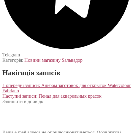
Telegram
Категорія:
Новини магазину Sальвадор
Навігація записів
Попередні записи:
Альбом заготовок для открыток Watercolour
Fabriano
Наступні записи:
Пенал для акварельных красок
Залишити відповідь
Ваша e-mail адреса не оприлюднюватиметься.
Обов’язкові