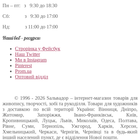
Пн – пт: з 9:30 до 18:30
Сб: з 9:30 до 17:00
Нд: з 11:00 до 17:00
Наші веб – ресурси:
Строрінка у Фейсбук
Наш Twitter
Ми в Instagram
Pinterest
Prom.ua
Оптовий відділ
© 1996 - 2026 Sальвадор – інтернет-магазин товарів для
живопису, творчості, хобі та рукоділля. Товари для художників
з доставкою по всій території України: Вінниця, Дніпро,
Житомир, Запоріжжя, Івано-Франківськ, Київ,
Кропивницький, Луцьк, Львів, Миколаїв, Одеса, Полтава,
Рівне, Суми, Тернопіль, Ужгород, Харків, Херсон,
Хмельницький, Черкаси, Чернігів, Чернівці та в будь-який
інший населений пункт, де є відділення Нової пошти.