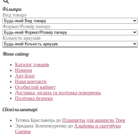
Фільтри
Вид товару
Формат/Розмір паперу
Кількість аркушів
Меню сайту:
Каталог товарів
Новини
Арт-Блог
Наші контакти
Особистий кабінет
Доставка, оплата та політика повернень
Політика безпеки
Свіжі коментарі
Тетяна Браславець
до
Планшеты для акварели Трек
Эридана Зеленокуренко
до
Альбомы и скетчбуки
Gamma