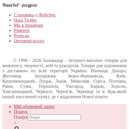
Наші веб – ресурси:
Строрінка у Фейсбук
Наш Twitter
Ми в Instagram
Pinterest
Prom.ua
Оптовий відділ
© 1996 - 2026 Sальвадор – інтернет-магазин товарів для
живопису, творчості, хобі та рукоділля. Товари для художників
з доставкою по всій території України: Вінниця, Дніпро,
Житомир, Запоріжжя, Івано-Франківськ, Київ,
Кропивницький, Луцьк, Львів, Миколаїв, Одеса, Полтава,
Рівне, Суми, Тернопіль, Ужгород, Харків, Херсон,
Хмельницький, Черкаси, Чернігів, Чернівці та в будь-який
інший населений пункт, де є відділення Нової пошти.
Мій обліковий запис
Пошук
Пошук
×