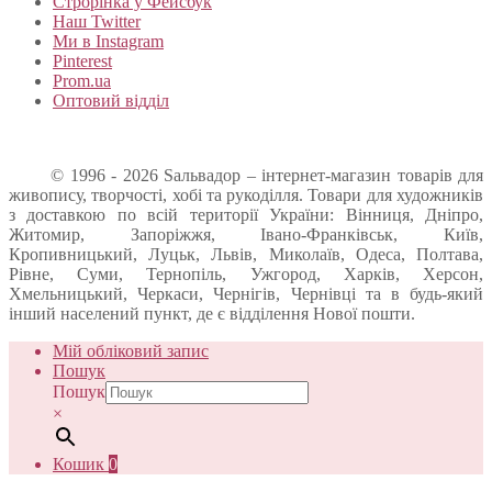
Строрінка у Фейсбук
Наш Twitter
Ми в Instagram
Pinterest
Prom.ua
Оптовий відділ
© 1996 - 2026 Sальвадор – інтернет-магазин товарів для
живопису, творчості, хобі та рукоділля. Товари для художників
з доставкою по всій території України: Вінниця, Дніпро,
Житомир, Запоріжжя, Івано-Франківськ, Київ,
Кропивницький, Луцьк, Львів, Миколаїв, Одеса, Полтава,
Рівне, Суми, Тернопіль, Ужгород, Харків, Херсон,
Хмельницький, Черкаси, Чернігів, Чернівці та в будь-який
інший населений пункт, де є відділення Нової пошти.
Мій обліковий запис
Пошук
Пошук
×
Кошик
0