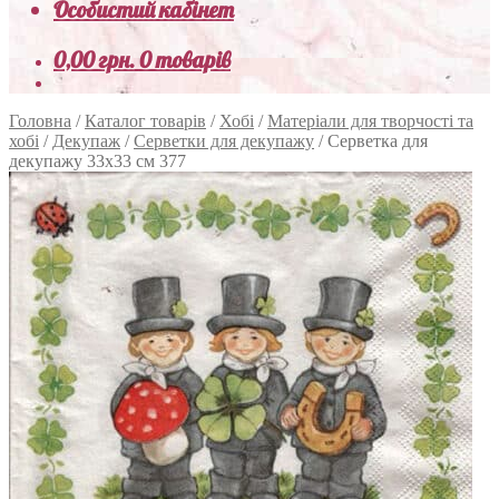
Особистий кабінет
0,00
грн.
0 товарів
Головна
/
Каталог товарів
/
Хобі
/
Матеріали для творчості та
хобі
/
Декупаж
/
Серветки для декупажу
/
Серветка для
декупажу 33х33 см 377