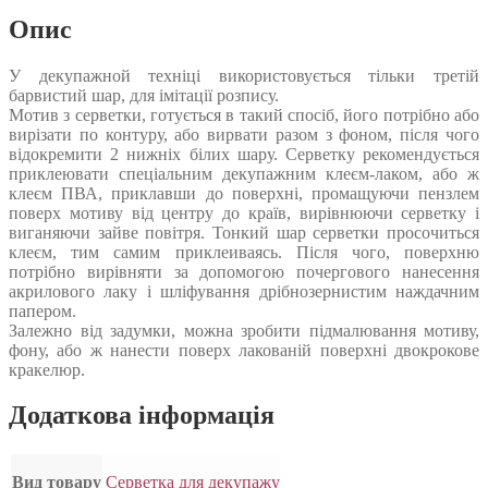
Опис
У декупажной техніці використовується тільки третій
барвистий шар, для імітації розпису.
Мотив з серветки, готується в такий спосіб, його потрібно або
вирізати по контуру, або вирвати разом з фоном, після чого
відокремити 2 нижніх білих шару. Серветку рекомендується
приклеювати спеціальним декупажним клеєм-лаком, або ж
клеєм ПВА, приклавши до поверхні, промащуючи пензлем
поверх мотиву від центру до країв, вирівнюючи серветку і
виганяючи зайве повітря. Тонкий шар серветки просочиться
клеєм, тим самим приклеиваясь. Після чого, поверхню
потрібно вирівняти за допомогою почергового нанесення
акрилового лаку і шліфування дрібнозернистим наждачним
папером.
Залежно від задумки, можна зробити підмалювання мотиву,
фону, або ж нанести поверх лакованій поверхні двокрокове
кракелюр.
Додаткова інформація
Вид товару
Серветка для декупажу