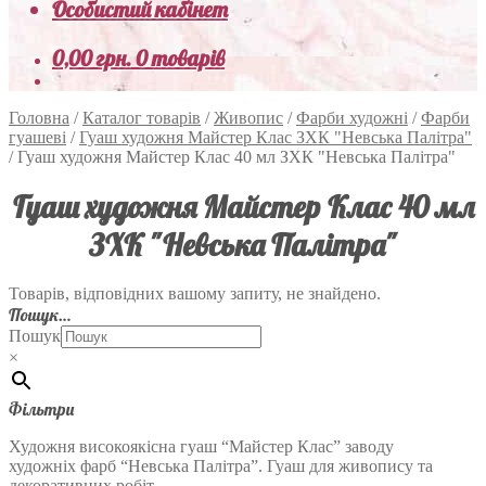
Особистий кабінет
0,00
грн.
0 товарів
Головна
/
Каталог товарів
/
Живопис
/
Фарби художні
/
Фарби
гуашеві
/
Гуаш художня Майстер Клас ЗХК "Невська Палітра"
/
Гуаш художня Майстер Клас 40 мл ЗХК "Невська Палітра"
Гуаш художня Майстер Клас 40 мл
ЗХК "Невська Палітра"
Товарів, відповідних вашому запиту, не знайдено.
Пошук…
Пошук
×
Фільтри
Художня високоякісна гуаш “Майстер Клас” заводу
художніх фарб “Невська Палітра”. Гуаш для живопису та
декоративних робіт.