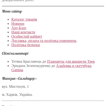
Меню сайту:
Каталог товарів
Новини
Арт-Блог
Наші контакти
Особистий кабінет
Доставка, оплата та політика повернень
Політика безпеки
Свіжі коментарі
Тетяна Браславець
до
Планшеты для акварели Трек
Эридана Зеленокуренко
до
Альбомы и скетчбуки
Gamma
Магазин «Сальвадор»
вул. Мистецтв, 1
м. Харків, Україна.